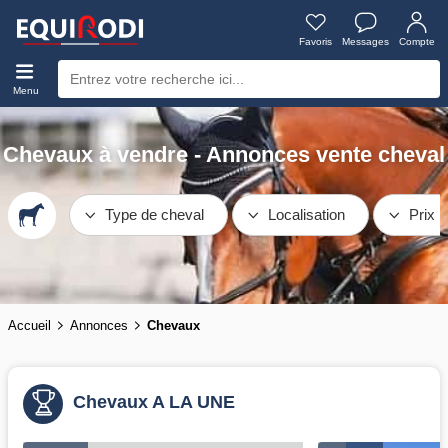
Favoris
Messages
Compte
Menu
Chevaux à vendre - Annonces vente cheval
Type de cheval
Localisation
Prix
Accueil
Annonces
Chevaux
Chevaux A LA UNE