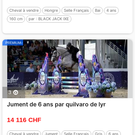
Cheval à vendre
Hongre
Selle Français
Bai
4 ans
160 cm
par :
BLACK JACK IXE
PREMIUM
3
Jument de 6 ans par quilvaro de lyr
14 116 CHF
Cheval à vendre
Jument
Selle Français
Gris
6 ans