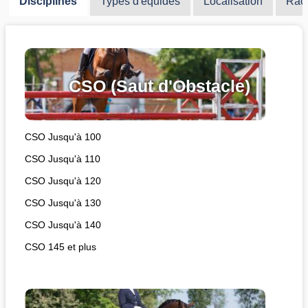
Disciplines
Types d'équidés
Localisation
Rac
CSO (Saut d'Obstacle)
CSO Jusqu'à 100
CSO Jusqu'à 110
CSO Jusqu'à 120
CSO Jusqu'à 130
CSO Jusqu'à 140
CSO 145 et plus