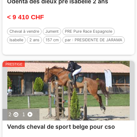
Odenta des dieux pre isabelle 2 ans
< 9 410 CHF
Cheval à vendre
Jument
PRE Pure Race Espagnole
Isabelle
2 ans
157 cm
par :
PRESIDENTE DE JARAMA
PRESTIGE
2
1
Vends cheval de sport belge pour cso