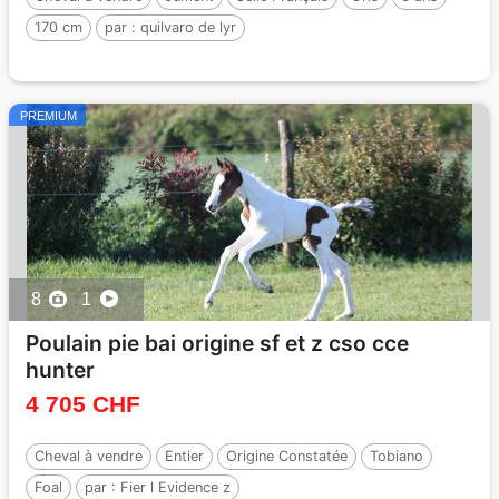
170 cm
par :
quilvaro de lyr
PREMIUM
8
1
Poulain pie bai origine sf et z cso cce
hunter
4 705 CHF
Cheval à vendre
Entier
Origine Constatée
Tobiano
Foal
par :
Fier l Evidence z