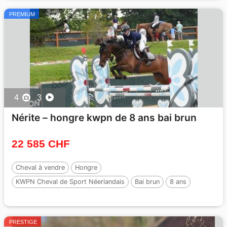
PREMIUM
4
3
Nérite – hongre kwpn de 8 ans bai brun
22 585 CHF
Cheval à vendre
Hongre
KWPN Cheval de Sport Néerlandais
Bai brun
8 ans
165 cm
par :
Grand slam vdl
PRESTIGE