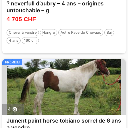
? neverfull d’aubry – 4 ans – origines
untouchable – g
4 705 CHF
Cheval à vendre
Hongre
Autre Race de Chevaux
Bai
4 ans
160 cm
PREMIUM
4
Jument paint horse tobiano sorrel de 6 ans
a vendre