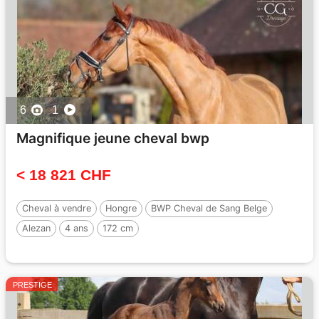
6
1
Magnifique jeune cheval bwp
< 18 821 CHF
Cheval à vendre
Hongre
BWP Cheval de Sang Belge
Alezan
4 ans
172 cm
par :
HEXAGON'S DUTCH NEYMAN
PRESTIGE