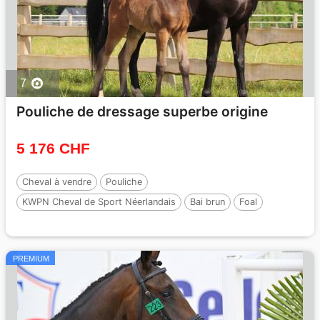
7
Pouliche de dressage superbe origine
5 176 CHF
Cheval à vendre
Pouliche
KWPN Cheval de Sport Néerlandais
Bai brun
Foal
par :
Roman empire
PREMIUM