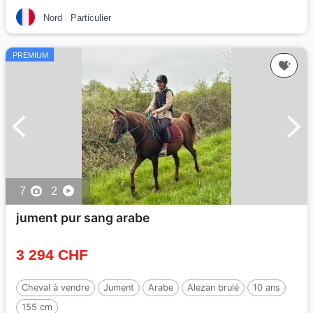
Nord
Particulier
PREMIUM
7
2
jument pur sang arabe
3 294 CHF
Cheval à vendre
Jument
Arabe
Alezan brulé
10 ans
155 cm