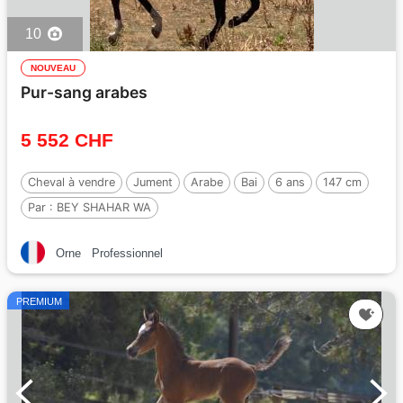
10
NOUVEAU
Pur-sang arabes
5 552 CHF
Cheval à vendre
Jument
Arabe
Bai
6 ans
147 cm
Par :
BEY SHAHAR WA
Orne
Professionnel
PREMIUM