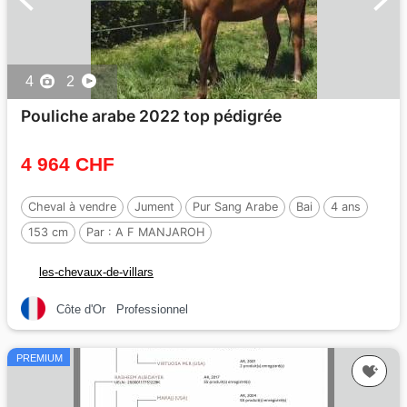
4
2
Pouliche arabe 2022 top pédigrée
4 964 CHF
Cheval à vendre
Jument
Pur Sang Arabe
Bai
4 ans
153 cm
Par :
A F MANJAROH
les-chevaux-de-villars
Côte d'Or
Professionnel
PREMIUM