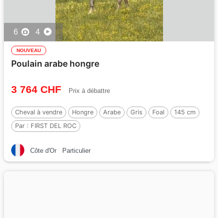
6
4
NOUVEAU
Poulain arabe hongre
3 764 CHF
Prix à débattre
Cheval à vendre
Hongre
Arabe
Gris
Foal
145 cm
Par :
FIRST DEL ROC
Côte d'Or
Particulier