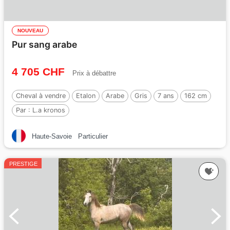
NOUVEAU
Pur sang arabe
4 705 CHF
Prix à débattre
Cheval à vendre
Etalon
Arabe
Gris
7 ans
162 cm
Par :
L.a kronos
Haute-Savoie
Particulier
PRESTIGE