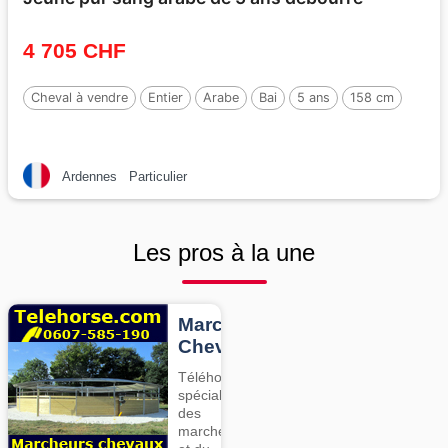
4 705 CHF
Cheval à vendre
Entier
Arabe
Bai
5 ans
158 cm
Ardennes
Particulier
Les pros à la une
Marcheurs
Chevaux
Téléhorse,
spécialiste
des
marcheurs