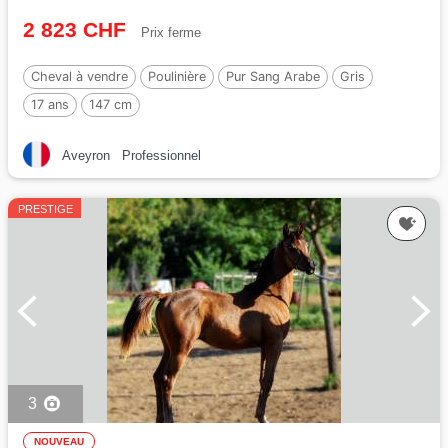
2 823 CHF
Prix ferme
Cheval à vendre
Poulinière
Pur Sang Arabe
Gris
17 ans
147 cm
Aveyron
Professionnel
PRESTIGE
3
NOUVEAU