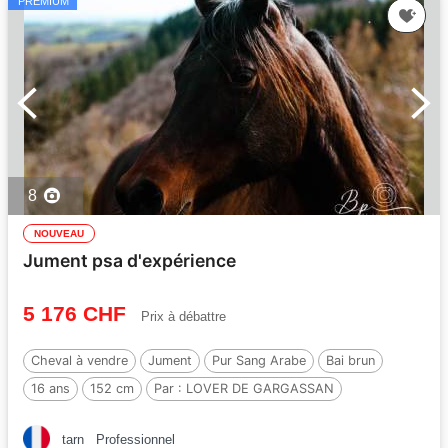
PREMIUM
8
NOUVEAU
Jument psa d'expérience
5 176 CHF
Prix à débattre
Cheval à vendre
Jument
Pur Sang Arabe
Bai brun
16 ans
152 cm
Par :
LOVER DE GARGASSAN
tarn
Professionnel