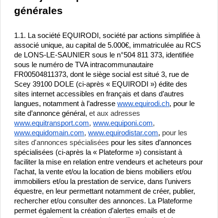
générales
1.1. La société EQUIRODI, société par actions simplifiée à 
associé unique, au capital de 5.000€, immatriculée au RCS 
de LONS-LE-SAUNIER sous le n°504 811 373, identifiée 
sous le numéro de TVA intracommunautaire 
FR00504811373, dont le siège social est situé 3, rue de 
Scey 39100 DOLE (ci-après « EQUIRODI ») édite des 
sites internet accessibles en français et dans d’autres 
langues, notamment à l’adresse 
www.equirodi.ch
, pour le 
site d’annonce général, 
et aux adresses 
www.equitransport.com
, 
www.equiponi.com
, 
www.equidomain.com
, 
www.equirodistar.com
, 
pour les 
sites d'annonces spécialisées
 pour les sites d’annonces 
spécialisées (ci-après la « Plateforme ») consistant à 
faciliter la mise en relation entre vendeurs et acheteurs pour 
l’achat, la vente et/ou la location de biens mobiliers et/ou 
immobiliers et/ou la prestation de service, dans l’univers 
équestre, en leur permettant notamment de créer, publier, 
rechercher et/ou consulter des annonces. La Plateforme 
permet également la création d’alertes emails et de 