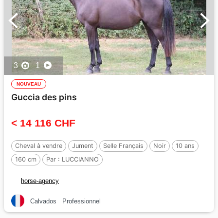
3
1
NOUVEAU
Guccia des pins
< 14 116 CHF
Cheval à vendre
Jument
Selle Français
Noir
10 ans
160 cm
Par :
LUCCIANNO
horse-agency
Calvados
Professionnel