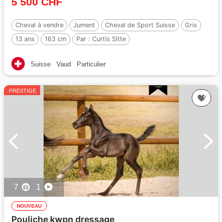
5 500 CHF
Cheval à vendre
Jument
Cheval de Sport Suisse
Gris
13 ans
163 cm
Par :
Curtis Sitte
Suisse
Vaud
Particulier
PRESTIGE
7
1
NOUVEAU
Pouliche kwpn dressage