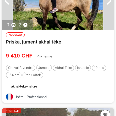
7
2
NOUVEAU
Priska, jument akhal téké
9 410 CHF
Prix ferme
Cheval à vendre
Jument
Akhal Teke
Isabelle
19 ans
154 cm
Par :
Altair
akhal-teke-nature
Isère
Professionnel
PRESTIGE