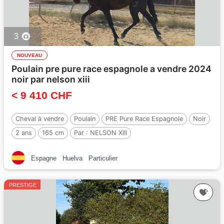
3
NOUVEAU
Poulain pre pure race espagnole a vendre 2024
noir par nelson xiii
< 9 410 CHF
Cheval à vendre
Poulain
PRE Pure Race Espagnole
Noir
2 ans
165 cm
Par :
NELSON XIII
Espagne
Huelva
Particulier
PRESTIGE