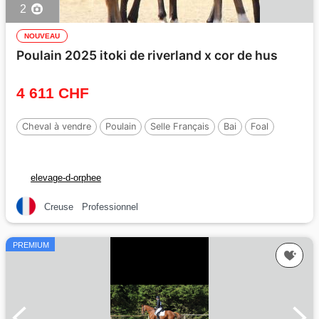
2
NOUVEAU
Poulain 2025 itoki de riverland x cor de hus
4 611 CHF
Cheval à vendre
Poulain
Selle Français
Bai
Foal
elevage-d-orphee
Creuse
Professionnel
PREMIUM