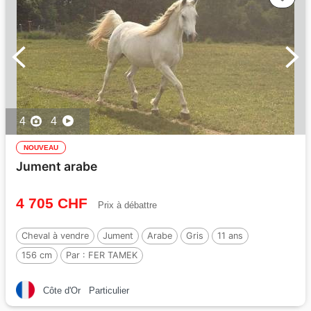
4
4
NOUVEAU
Jument arabe
4 705 CHF
Prix à débattre
Cheval à vendre
Jument
Arabe
Gris
11 ans
156 cm
Par :
FER TAMEK
Côte d'Or
Particulier