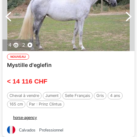
4
2
NOUVEAU
Mystille d'eglefin
< 14 116 CHF
Cheval à vendre
Jument
Selle Français
Gris
4 ans
165 cm
Par :
Prinz Clintus
horse-agency
Calvados
Professionnel