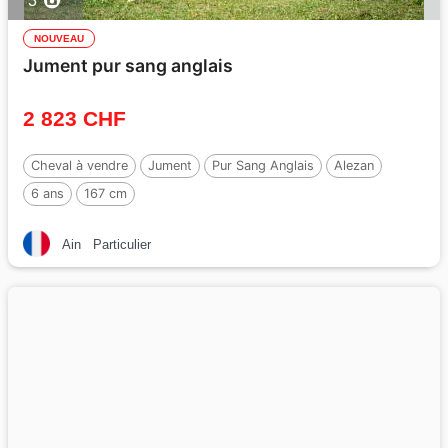
3
NOUVEAU
Jument pur sang anglais
2 823 CHF
Cheval à vendre
Jument
Pur Sang Anglais
Alezan
6 ans
167 cm
Ain
Particulier