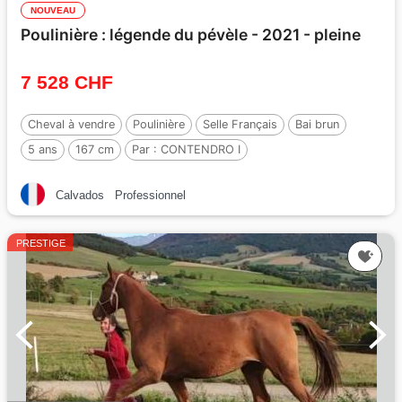
NOUVEAU
Poulinière : légende du pévèle - 2021 - pleine
7 528 CHF
Cheval à vendre
Poulinière
Selle Français
Bai brun
5 ans
167 cm
Par :
CONTENDRO I
Calvados
Professionnel
PRESTIGE