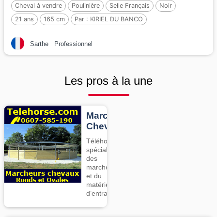
Cheval à vendre
Poulinière
Selle Français
Noir
21 ans
165 cm
Par :
KIRIEL DU BANCO
Sarthe
Professionnel
Les pros à la une
Marcheurs
Chevaux
Téléhorse,
spécialiste
des
marcheurs
et du
matériel
d’entrainement