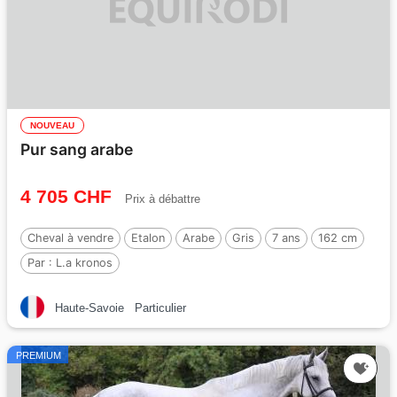
NOUVEAU
Pur sang arabe
4 705 CHF
Prix à débattre
Cheval à vendre
Etalon
Arabe
Gris
7 ans
162 cm
Par :
L.a kronos
Haute-Savoie
Particulier
PREMIUM