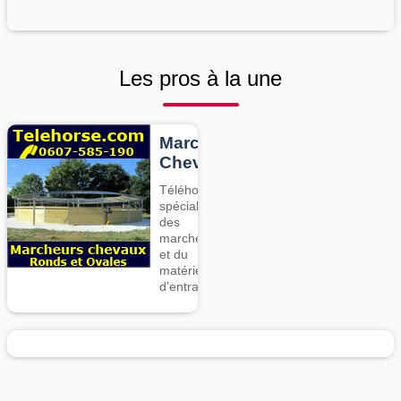
Les pros à la une
Marcheurs
Chevaux
Téléhorse,
spécialiste
des
marcheurs
et du
matériel
d’entrainement