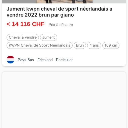
Jument kwpn cheval de sport néerlandais a
vendre 2022 brun par giano
< 14 116 CHF
Prix à débattre
Cheval à vendre
Jument
KWPN Cheval de Sport Néerlandais
Brun
4 ans
169 cm
Par :
Giano
Pays-Bas
Friesland
Particulier