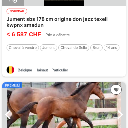
7
NOUVEAU
Jument sbs 178 cm origine don jazz texell
kwpnx smadun
< 6 587 CHF
Prix à débattre
Cheval à vendre
Jument
Cheval de Selle
Brun
14 ans
Belgique
Hainaut
Particulier
PREMIUM