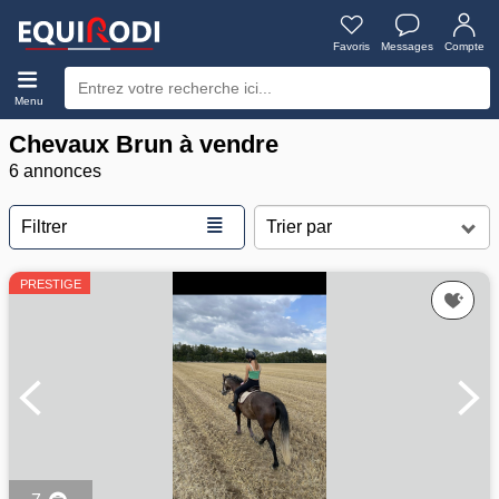
Favoris
Messages
Compte
Menu
Chevaux Brun à vendre
6 annonces
≣
Filtrer
PRESTIGE