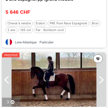
5 646 CHF
Cheval à vendre
Etalon
PRE Pure Race Espagnole
Brun
2 ans
165 cm
Par :
Bombom xxvii
Loire-Atlantique
Particulier
PRESTIGE
3