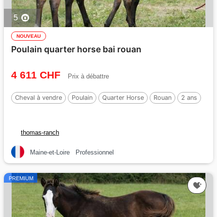
5
NOUVEAU
Poulain quarter horse bai rouan
4 611 CHF
Prix à débattre
Cheval à vendre
Poulain
Quarter Horse
Rouan
2 ans
thomas-ranch
Maine-et-Loire
Professionnel
PREMIUM