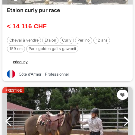
Etalon curly pur race
< 14 116 CHF
Cheval à vendre
Etalon
Curly
Perlino
12 ans
159 cm
Par :
golden gaits gawonii
edacurly
Côte d'Armor
Professionnel
PRESTIGE