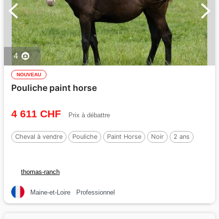
4
NOUVEAU
Pouliche paint horse
4 611 CHF
Prix à débattre
Cheval à vendre
Pouliche
Paint Horse
Noir
2 ans
thomas-ranch
Maine-et-Loire
Professionnel