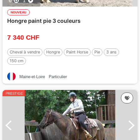
6
1
NOUVEAU
Hongre paint pie 3 couleurs
7 340 CHF
Cheval à vendre
Hongre
Paint Horse
Pie
3 ans
150 cm
Maine-et-Loire
Particulier
PRESTIGE