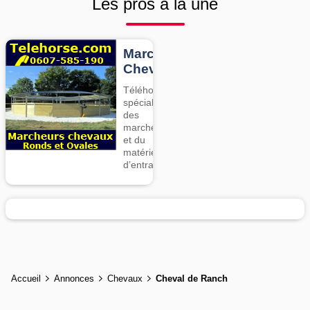
Les pros à la une
Marcheurs
Chevaux
Téléhorse,
spécialiste
des
marcheurs
et du
matériel
d’entrainement
Accueil
Annonces
Chevaux
Cheval de Ranch