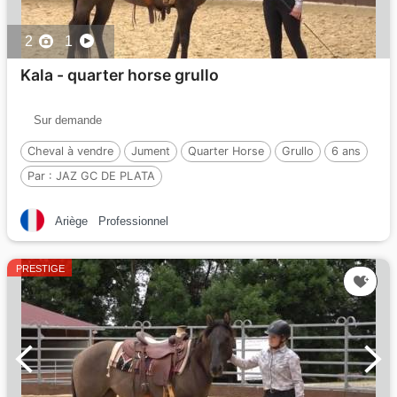
2
1
Kala - quarter horse grullo
Sur demande
Cheval à vendre
Jument
Quarter Horse
Grullo
6 ans
Par :
JAZ GC DE PLATA
Ariège
Professionnel
PRESTIGE