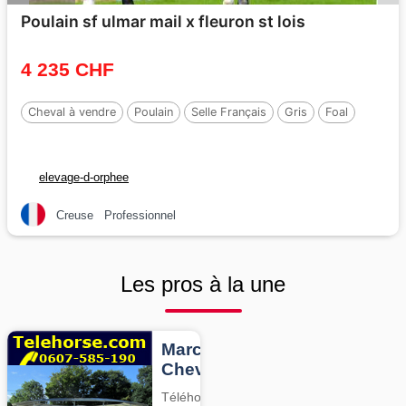
Poulain sf ulmar mail x fleuron st lois
4 235 CHF
Cheval à vendre
Poulain
Selle Français
Gris
Foal
elevage-d-orphee
Creuse
Professionnel
Les pros à la une
Marcheurs
Chevaux
Téléhorse,