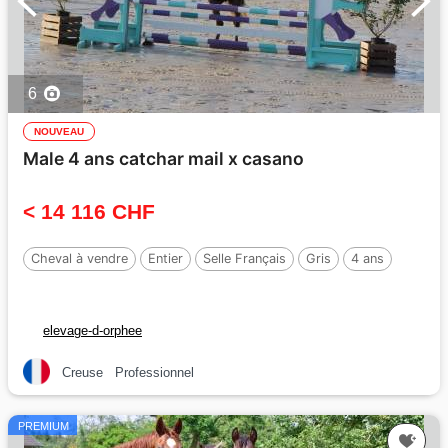
6
NOUVEAU
Male 4 ans catchar mail x casano
< 14 116 CHF
Cheval à vendre
Entier
Selle Français
Gris
4 ans
elevage-d-orphee
Creuse
Professionnel
PREMIUM