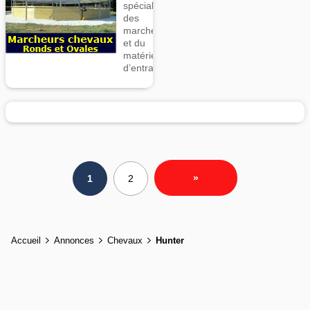
spécialiste
des
marcheurs
et du
matériel
d’entrainement
»
1
2
Accueil
Annonces
Chevaux
Hunter