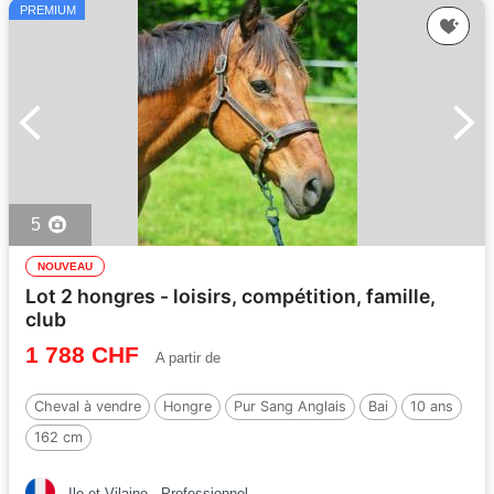
PREMIUM
5
NOUVEAU
Lot 2 hongres - loisirs, compétition, famille,
club
1 788 CHF
A partir de
Cheval à vendre
Hongre
Pur Sang Anglais
Bai
10 ans
162 cm
Ile-et-Vilaine
Professionnel