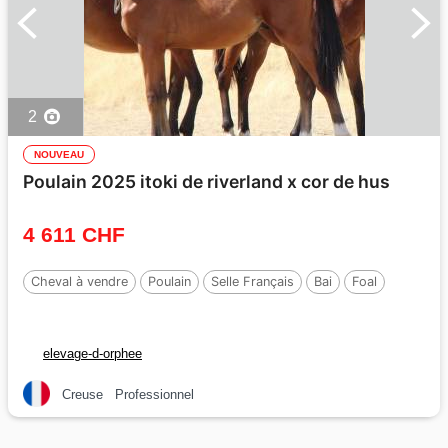
2
NOUVEAU
Poulain 2025 itoki de riverland x cor de hus
4 611 CHF
Cheval à vendre
Poulain
Selle Français
Bai
Foal
elevage-d-orphee
Creuse
Professionnel