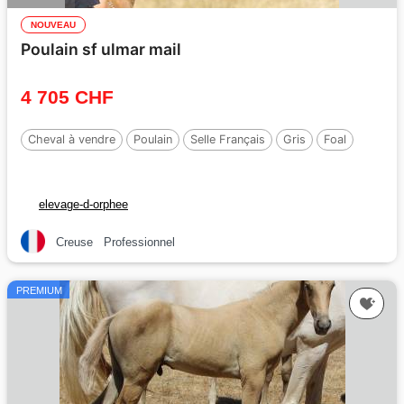
NOUVEAU
Poulain sf ulmar mail
4 705 CHF
Cheval à vendre
Poulain
Selle Français
Gris
Foal
elevage-d-orphee
Creuse
Professionnel
PREMIUM