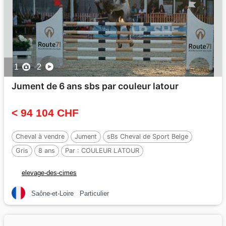
1
2
Jument de 6 ans sbs par couleur latour
< 94 104 CHF
Cheval à vendre
Jument
sBs Cheval de Sport Belge
Gris
8 ans
Par :
COULEUR LATOUR
elevage-des-cimes
Saône-et-Loire
Particulier