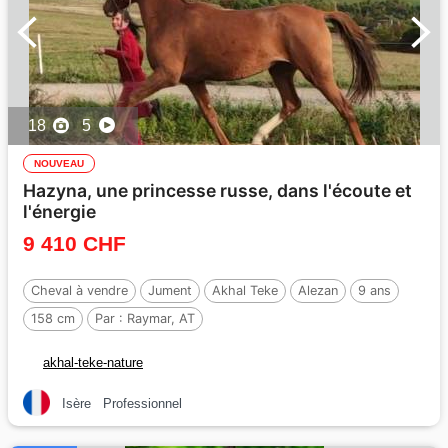
18
5
NOUVEAU
Hazyna, une princesse russe, dans l'écoute et
l'énergie
9 410 CHF
Cheval à vendre
Jument
Akhal Teke
Alezan
9 ans
158 cm
Par :
Raymar, AT
akhal-teke-nature
Isère
Professionnel