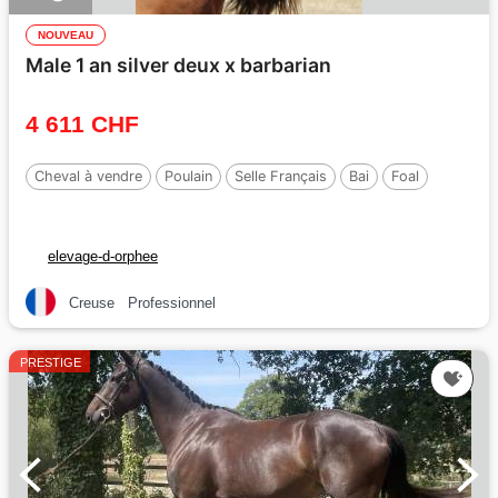
NOUVEAU
Male 1 an silver deux x barbarian
4 611 CHF
Cheval à vendre
Poulain
Selle Français
Bai
Foal
elevage-d-orphee
Creuse
Professionnel
PRESTIGE