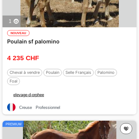
1
NOUVEAU
Poulain sf palomino
4 235 CHF
Cheval à vendre
Poulain
Selle Français
Palomino
Foal
elevage-d-orphee
Creuse
Professionnel
PREMIUM