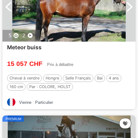
5
2
Meteor buiss
15 057 CHF
Prix à débattre
Cheval à vendre
Hongre
Selle Français
Bai
4 ans
160 cm
Par :
COLORE, HOLST
Vienne
Particulier
PREMIUM