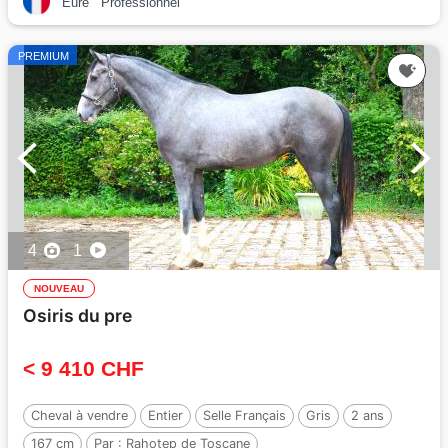
Eure
Professionnel
PREMIUM
4
1
NOUVEAU
Osiris du pre
< 9 410 CHF
Cheval à vendre
Entier
Selle Français
Gris
2 ans
167 cm
Par :
Rahotep de Toscane