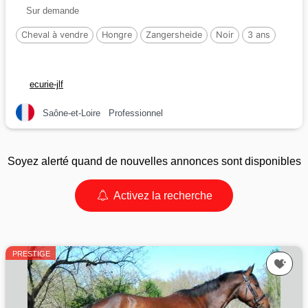
Sur demande
Cheval à vendre
Hongre
Zangersheide
Noir
3 ans
ecurie-jlf
Saône-et-Loire
Professionnel
Soyez alerté quand de nouvelles annonces sont disponibles
Activez la recherche
PRESTIGE