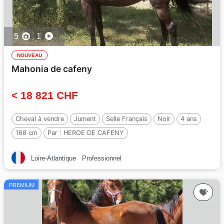
5
1
NOUVEAU
Mahonia de cafeny
< 18 821 CHF
Cheval à vendre
Jument
Selle Français
Noir
4 ans
168 cm
Par :
HEROE DE CAFENY
Loire-Atlantique
Professionnel
PREMIUM