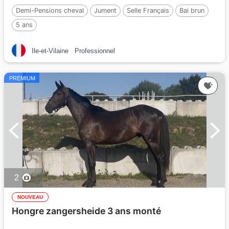
Demi-Pensions cheval
Jument
Selle Français
Bai brun
5 ans
Ile-et-Vilaine
Professionnel
PREMIUM
2
NOUVEAU
Hongre zangersheide 3 ans monté