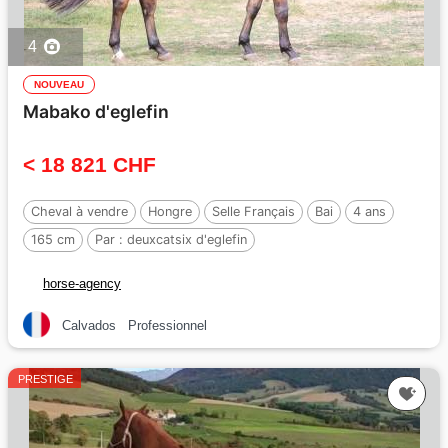
4
NOUVEAU
Mabako d'eglefin
< 18 821 CHF
Cheval à vendre
Hongre
Selle Français
Bai
4 ans
165 cm
Par :
deuxcatsix d'eglefin
horse-agency
Calvados
Professionnel
PRESTIGE