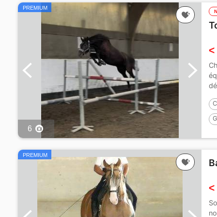
PREMIUM
T
<
Ch
éq
dé
C
G
6
PREMIUM
B
<
So
no