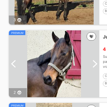
C
B
3
PREMIUM
J
4
Su
pa
vr
le.
C
B
2
PREMIUM