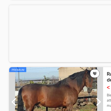
PREMIUM
R
d
<
Bi
at
ma