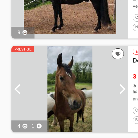
ve
C
N
9
PRESTIGE
D
3
🌟
🌟
an
C
B
4
1