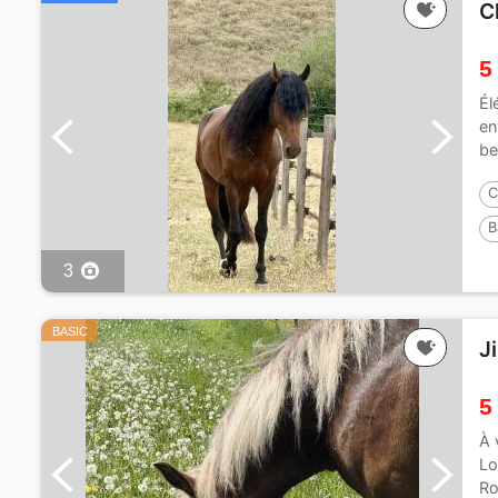
C
5
Él
en
be
lai
C
B
3
BASIC
J
5
À 
Lo
Ro