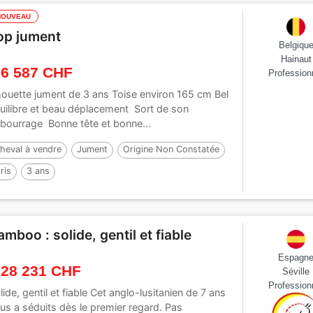
NOUVEAU
op jument
Belgiqu
Hainaut
 6 587 CHF
Profession
ouette jument de 3 ans Toise environ 165 cm Bel
uilibre et beau déplacement Sort de son
bourrage Bonne tête et bonne...
heval à vendre
Jument
Origine Non Constatée
ris
3 ans
amboo : solide, gentil et fiable
Espagn
 28 231 CHF
Séville
Profession
lide, gentil et fiable Cet anglo-lusitanien de 7 ans
us a séduits dès le premier regard. Pas