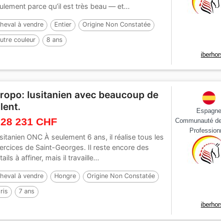
ulement parce qu’il est très beau — et...
heval à vendre
Entier
Origine Non Constatée
utre couleur
8 ans
iberho
iropo: lusitanien avec beaucoup de
alent.
Espagn
 28 231 CHF
Communauté de
Profession
sitanien ONC À seulement 6 ans, il réalise tous les
ercices de Saint-Georges. Il reste encore des
ails à affiner, mais il travaille...
heval à vendre
Hongre
Origine Non Constatée
ris
7 ans
iberho