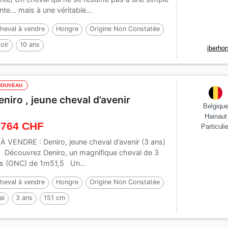
nte… mais à une véritable...
heval à vendre
Hongre
Origine Non Constatée
oir
10 ans
iberho
NOUVEAU
eniro , jeune cheval d’avenir
Belgiqu
Hainaut
 764 CHF
Particulie
 À VENDRE : Deniro, jeune cheval d’avenir (3 ans)
 Découvrez Deniro, un magnifique cheval de 3
s (ONC) de 1m51,5 Un...
heval à vendre
Hongre
Origine Non Constatée
ai
3 ans
151 cm