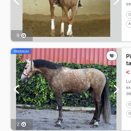
se
C
A
9
PREMIUM
P
t
<
Lu
ex
dét
C
G
2