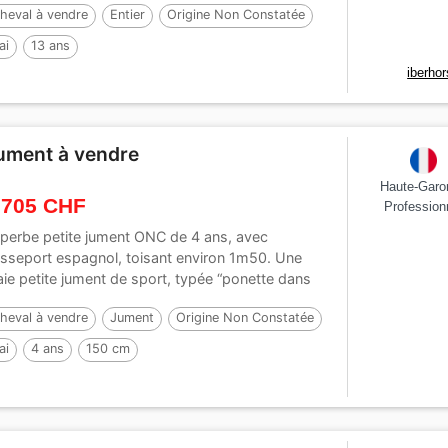
heval à vendre
Entier
Origine Non Constatée
ai
13 ans
iberho
ument à vendre
Haute-Garo
 705 CHF
Profession
perbe petite jument ONC de 4 ans, avec
sseport espagnol, toisant environ 1m50. Une
aie petite jument de sport, typée “ponette dans
..
heval à vendre
Jument
Origine Non Constatée
ai
4 ans
150 cm