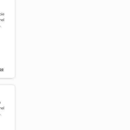
oie
nel
rse
n
nel