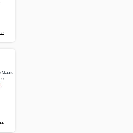
rse
e
 Madrid
nel
rse