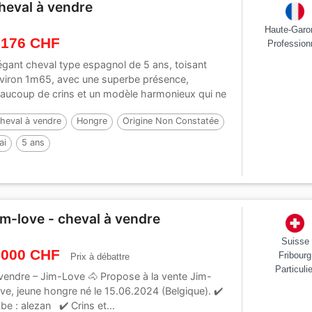
heval à vendre
Haute-Garo
 176 CHF
Profession
égant cheval type espagnol de 5 ans, toisant
viron 1m65, avec une superbe présence,
aucoup de crins et un modèle harmonieux qui ne
sse...
heval à vendre
Hongre
Origine Non Constatée
ai
5 ans
im-love - cheval à vendre
Suisse
 000 CHF
Fribourg
Prix à débattre
Particulie
vendre – Jim-Love 🐴 Propose à la vente Jim-
ve, jeune hongre né le 15.06.2024 (Belgique). ✔️
be : alezan ✔️ Crins et...