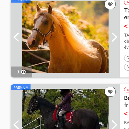
PREMIUM
T
e
<
TA
dê
év
C
A
9
PREMIUM
B
f
<
BA
ve