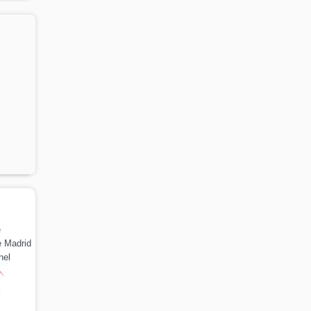
e
 Madrid
nel