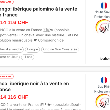
NOUVEAU
ango: ibérique palomino à la vente
Haute-Sav
n france
Profession
 14 116 CHF
NGO à la vente en France 🇫🇷🐎 (possible
pot-vente) Un cheval avec une histoire… et une
olution remarquable ❤️ Compagnon de...
heval à vendre
Hongre
Origine Non Constatée
utre couleur
11 ans
iberho
NOUVEAU
aco: ibérique noir à la vente en
Bas-Rhi
rance
Profession
 14 116 CHF
CO à la vente en France 🇫🇷🐎- (possible dêpot-
nte) Un cheval qui ne se résume pas à une simple