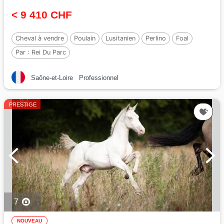
< 9 410 CHF
Cheval à vendre
Poulain
Lusitanien
Perlino
Foal
Par :
Rei Du Parc
Saône-et-Loire
Professionnel
PRESTIGE
7
NOUVEAU