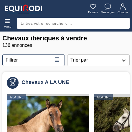
Favoris
Messages
Compte
Menu
Chevaux ibériques à vendre
136 annonces
≣
Filtrer
Chevaux A LA UNE
A LA UNE
A LA UNE