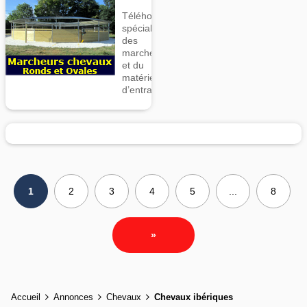
Téléhorse,
spécialiste
des
marcheurs
et du
matériel
d’entrainement
1
2
3
4
5
...
8
»
Accueil
Annonces
Chevaux
Chevaux ibériques