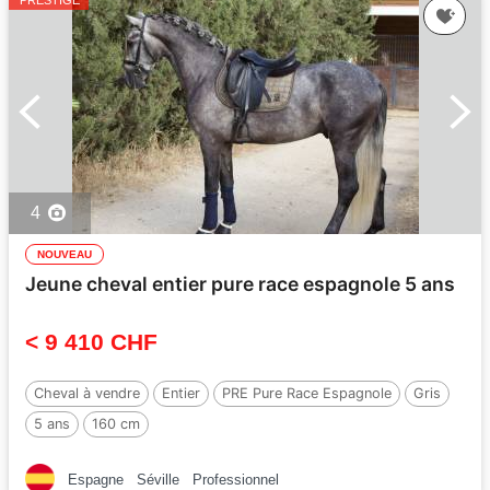
PRESTIGE
4
NOUVEAU
Jeune cheval entier pure race espagnole 5 ans
< 9 410 CHF
Cheval à vendre
Entier
PRE Pure Race Espagnole
Gris
5 ans
160 cm
Espagne
Séville
Professionnel