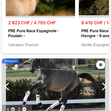
2 823 CHF / 4 705 CHF
9 410 CHF / 1
PRE Pure Race Espagnole -
PRE Pure Race 
Poulain -
Hongre - 9 ans
Calvados (France)
Séville (Espagne)
PREMIUM
6
2