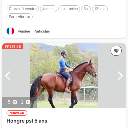
Cheval à vendre
Jument
Lusitanien
Bai
12 ans
Par :
vibrato
Vendée
Particulier
PRESTIGE
5
1
NOUVEAU
Hongre psl 5 ans