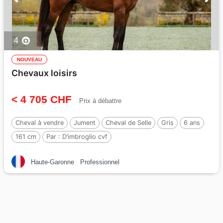
4
NOUVEAU
Chevaux loisirs
< 4 705 CHF
Prix à débattre
Cheval à vendre
Jument
Cheval de Selle
Gris
6 ans
161 cm
Par :
D’imbroglio cvf
Haute-Garonne
Professionnel