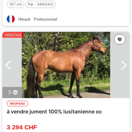
167 cm
Par :
ARAGAO
Hérault
Professionnel
PRESTIGE
3
NOUVEAU
à vendre jument 100% lusitanienne oc
3 294 CHF