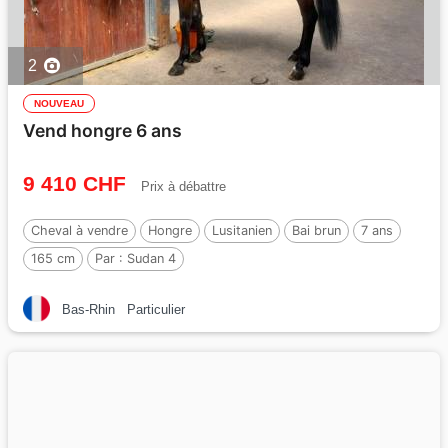
2
NOUVEAU
Vend hongre 6 ans
9 410 CHF
Prix à débattre
Cheval à vendre
Hongre
Lusitanien
Bai brun
7 ans
165 cm
Par :
Sudan 4
Bas-Rhin
Particulier