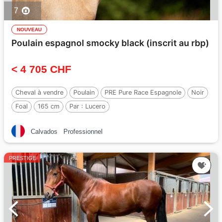
7
NOUVEAU
Poulain espagnol smocky black (inscrit au rbp)
< 4 705 CHF
Cheval à vendre
Poulain
PRE Pure Race Espagnole
Noir
Foal
165 cm
Par :
Lucero
Calvados
Professionnel
PRESTIGE