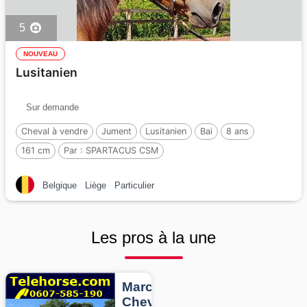
5
NOUVEAU
Lusitanien
Sur demande
Cheval à vendre
Jument
Lusitanien
Bai
8 ans
161 cm
Par :
SPARTACUS CSM
Belgique
Liège
Particulier
Les pros à la une
Marcheurs
Chevaux