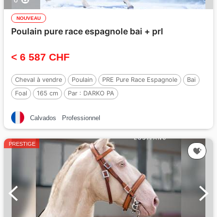
NOUVEAU
Poulain pure race espagnole bai + prl
< 6 587 CHF
Cheval à vendre
Poulain
PRE Pure Race Espagnole
Bai
Foal
165 cm
Par :
DARKO PA
Calvados
Professionnel
PRESTIGE