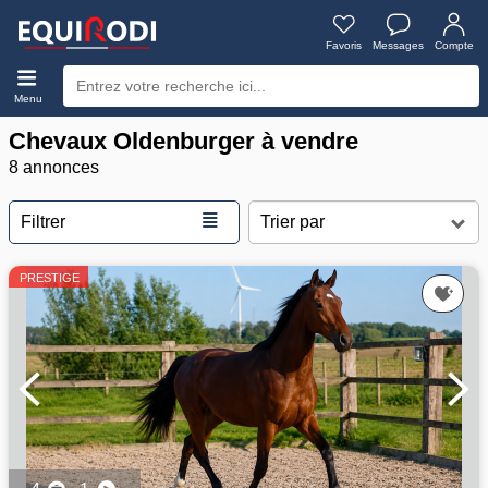
Favoris
Messages
Compte
Menu
Chevaux Oldenburger à vendre
8 annonces
≣
Filtrer
PRESTIGE