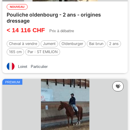
NOUVEAU
Pouliche oldenbourg - 2 ans - origines
dressage
< 14 116 CHF
Prix à débattre
Cheval à vendre
Jument
Oldenburger
Bai brun
2 ans
165 cm
Par :
ST EMILION
Loiret
Particulier
PREMIUM