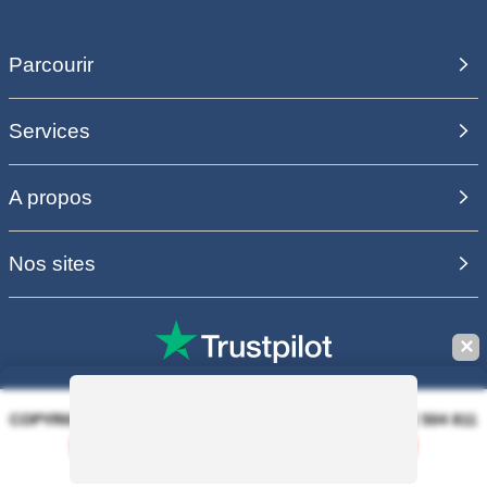
Parcourir
Services
A propos
Nos sites
✕
COPYRIGHT 2006 - 2025 - EQUIRODI SAS - R.C.S. DOLE 504 811
373 - TVA FR00504811373
Sauvegarder la recherche
100% PAIEMENT SÉCURISÉ