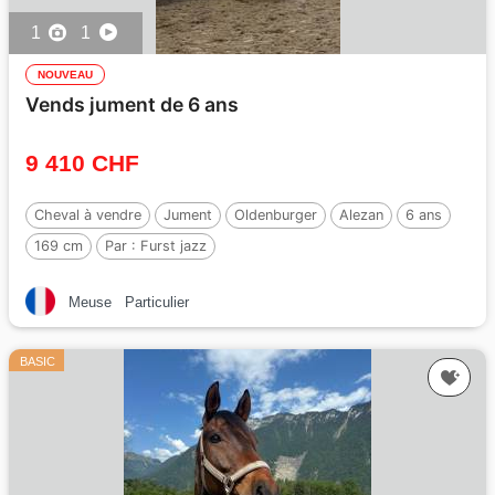
1
1
NOUVEAU
Vends jument de 6 ans
9 410 CHF
Cheval à vendre
Jument
Oldenburger
Alezan
6 ans
169 cm
Par :
Furst jazz
Meuse
Particulier
BASIC