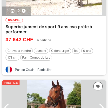
1
2
NOUVEAU
Superbe jument de sport 9 ans cso prête à
performer
37 642 CHF
A partir de
Cheval à vendre
Jument
Oldenburger
Bai
9 ans
171 cm
Par :
Cornet du Lys
Pas-de-Calais
Particulier
PRESTIGE