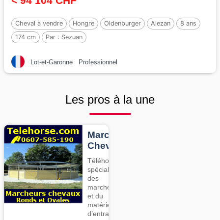
< 94 104 CHF
Cheval à vendre
Hongre
Oldenburger
Alezan
8 ans
174 cm
Par :
Sezuan
Lot-et-Garonne
Professionnel
Les pros à la une
Marcheurs
Chevaux
Téléhorse,
spécialiste
des
marcheurs
et du
matériel
d’entrainement