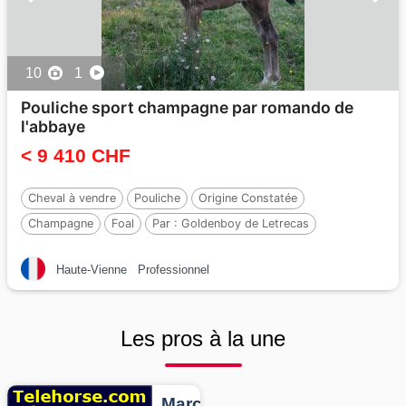
10
1
Pouliche sport champagne par romando de
l'abbaye
< 9 410 CHF
Cheval à vendre
Pouliche
Origine Constatée
Champagne
Foal
Par :
Goldenboy de Letrecas
Haute-Vienne
Professionnel
Les pros à la une
Marcheurs