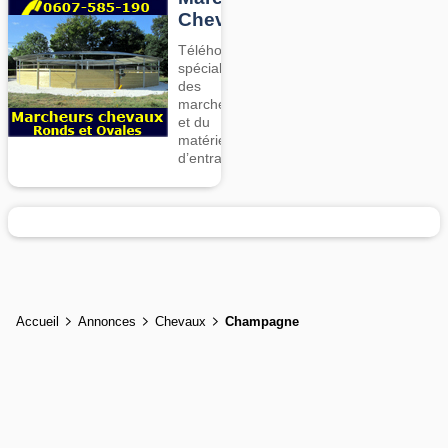
Chevaux
Téléhorse,
spécialiste
des
marcheurs
et du
matériel
d’entrainement
Accueil
Annonces
Chevaux
Champagne