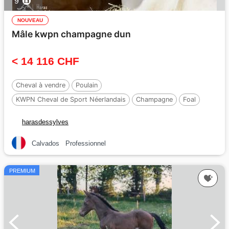
9
NOUVEAU
Mâle kwpn champagne dun
< 14 116 CHF
Cheval à vendre
Poulain
KWPN Cheval de Sport Néerlandais
Champagne
Foal
165 cm
harasdessylves
Calvados
Professionnel
PREMIUM