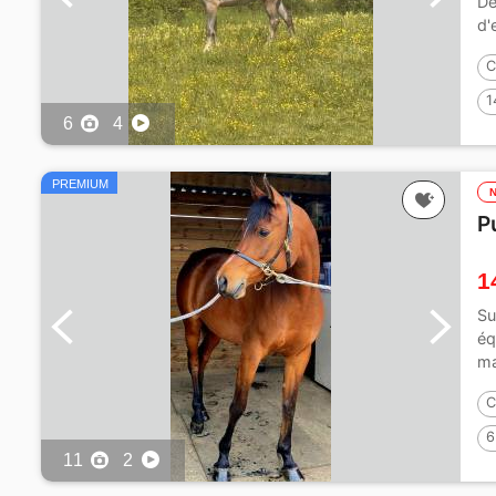
De
d'
C
1
6
4
PREMIUM
P
1
Su
éq
ma
C
6
11
2