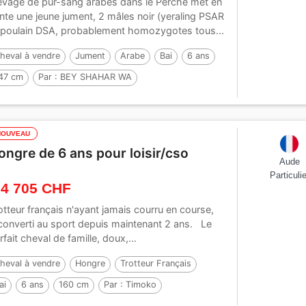
evage de pur-sang arabes dans le Perche met en
nte une jeune jument, 2 mâles noir (yeraling PSAR
 poulain DSA, probablement homozygotes tous...
heval à vendre
Jument
Arabe
Bai
6 ans
47 cm
Par :
BEY SHAHAR WA
NOUVEAU
ongre de 6 ans pour loisir/cso
Aude
Particulie
 4 705 CHF
otteur français n'ayant jamais courru en course,
converti au sport depuis maintenant 2 ans. Le
rfait cheval de famille, doux,...
heval à vendre
Hongre
Trotteur Français
ai
6 ans
160 cm
Par :
Timoko