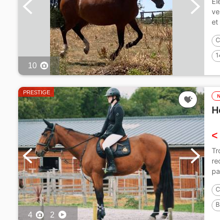
El
ve
et
C
1
10
PRESTIGE
H
<
Tr
re
pa
C
B
4
2