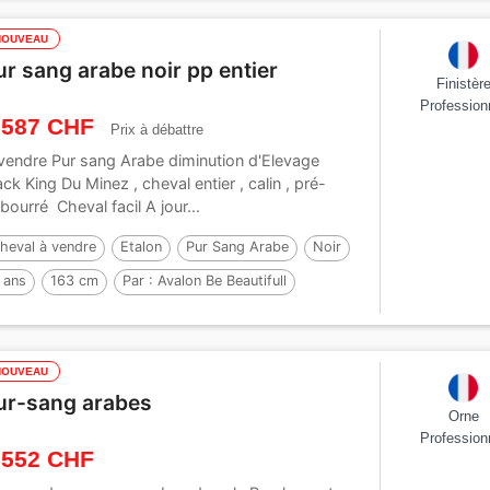
NOUVEAU
ur sang arabe noir pp entier
Finistèr
Profession
 587 CHF
Prix à débattre
vendre Pur sang Arabe diminution d'Elevage
ack King Du Minez , cheval entier , calin , pré-
bourré Cheval facil A jour...
heval à vendre
Etalon
Pur Sang Arabe
Noir
 ans
163 cm
Par :
Avalon Be Beautifull
NOUVEAU
ur-sang arabes
Orne
Profession
 552 CHF