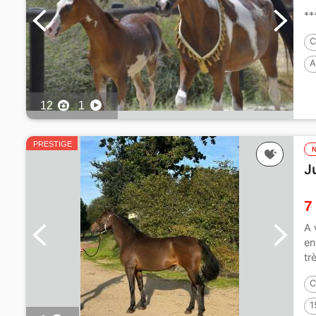
***
C
A
12
1
PRESTIGE
J
7
A 
en
tr
C
1