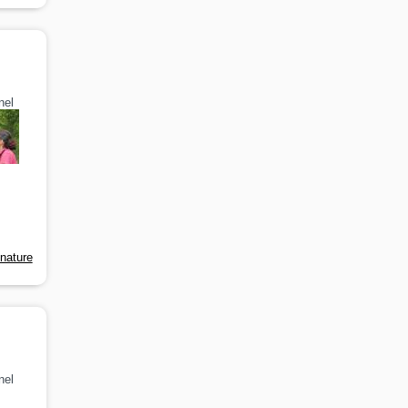
nel
-nature
nel