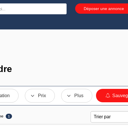
Déposer une annonce
dre
ation
Prix
Plus
Sauvega
ne
1