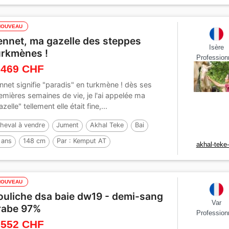
NOUVEAU
ennet, ma gazelle des steppes
Isère
urkmènes !
Profession
 469 CHF
nnet signifie "paradis" en turkmène ! dès ses
emières semaines de vie, je l'ai appelée ma
azelle" tellement elle était fine,...
heval à vendre
Jument
Akhal Teke
Bai
 ans
148 cm
Par :
Kemput AT
akhal-teke
NOUVEAU
ouliche dsa baie dw19 - demi-sang
Var
rabe 97%
Profession
 552 CHF