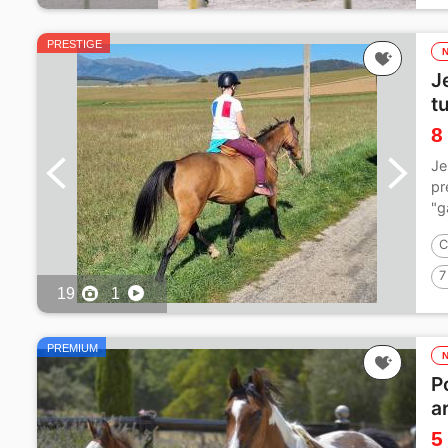
PRESTIGE
J
t
8
Je
pr
"g
C
7
19
1
PREMIUM
P
a
5