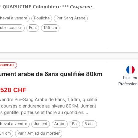
 𝗤𝗨𝗔𝗣𝗨𝗖𝗜𝗡𝗘 𝗖𝗼𝗹𝗼𝗺𝗯𝗶𝗲𝗿𝗲 *** 𝘾𝒓𝙖𝒒𝙪𝒂𝙣𝒕𝙚...
heval à vendre
Pouliche
Pur Sang Arabe
utre couleur
Foal
155 cm
NOUVEAU
ument arabe de 6ans qualifiée 80km
Finistèr
Profession
 528 CHF
vendre Pur-Sang Arabe de 6ans, 1,54m, qualifié
 courses d'endurance au niveau 80KM. Jument
ès gentille, porteuse et facile au quotidien....
heval à vendre
Jument
Arabe
Bai
6 ans
54 cm
Par :
Amjad du mortier