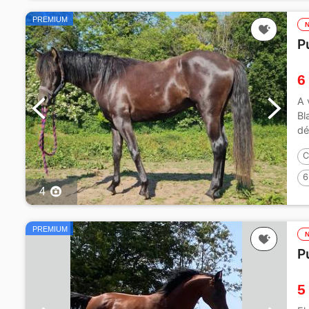
PREMIUM
P
6
A 
Bl
dé
C
6
4
PREMIUM
P
5