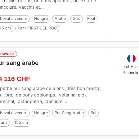
 la taille, de l'os, de bons aplombs, belle sortie
encolure. Vaccins et...
heval à vendre
Hongre
Arabe
Gris
Foal
45 cm
Par :
FIRST DEL ROC
NOUVEAU
ur sang arabe
Ile-et-Vila
Particulie
4 116 CHF
perbe pur sang arabe de 6 ans , très bon mental,
uilibré, de bons applomps, vétérinaire ok
rechal, ostéopathe, dentiste, ...
heval à vendre
Hongre
Pur Sang Arabe
Bai
 ans
155 cm