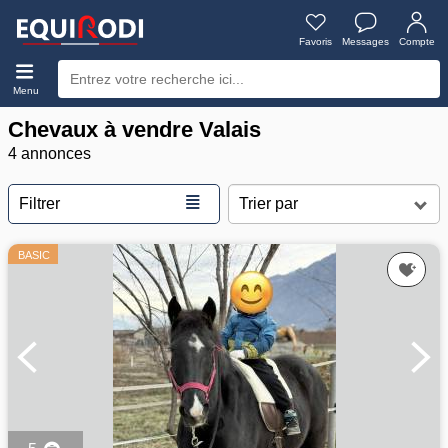
Favoris
Messages
Compte
Menu
Chevaux à vendre Valais
4 annonces
≣
Filtrer
BASIC