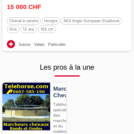
15 000 CHF
Cheval à vendre
Hongre
AES Anglo European Studbook
Gris
12 ans
162 cm
Suisse
Valais
Particulier
Les pros à la une
Marcheurs
Chevaux
Téléhorse,
spécialiste
des
marcheurs
et du
matériel