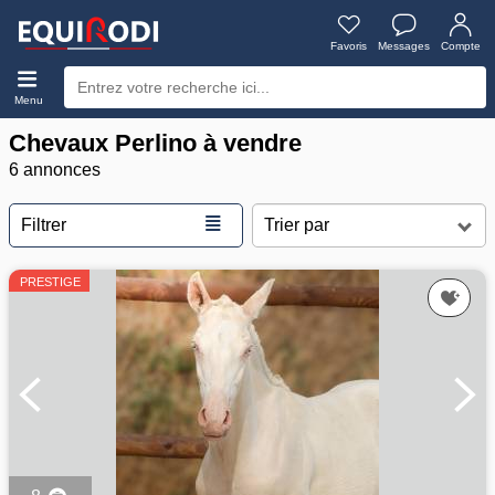
Favoris
Messages
Compte
Menu
Chevaux Perlino à vendre
6 annonces
≣
Filtrer
PRESTIGE