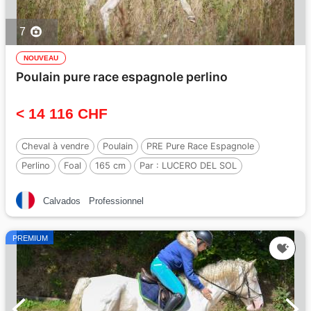
7
NOUVEAU
Poulain pure race espagnole perlino
< 14 116 CHF
Cheval à vendre
Poulain
PRE Pure Race Espagnole
Perlino
Foal
165 cm
Par :
LUCERO DEL SOL
Calvados
Professionnel
PREMIUM