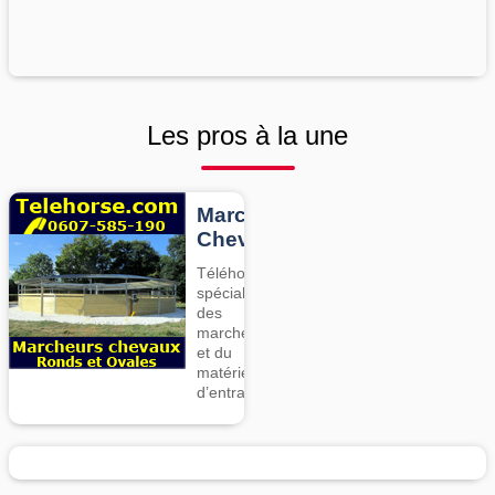
Les pros à la une
Marcheurs
Chevaux
Téléhorse,
spécialiste
des
marcheurs
et du
matériel
d’entrainement