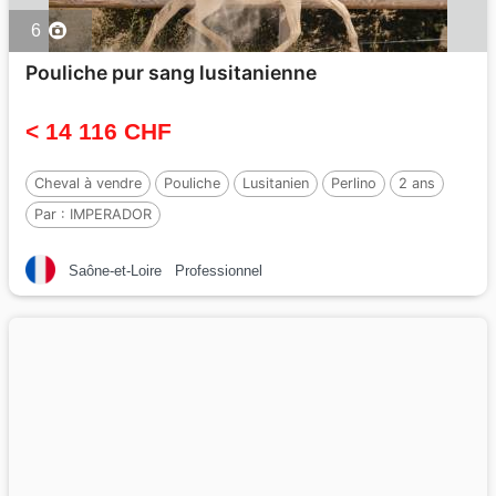
6
Pouliche pur sang lusitanienne
< 14 116 CHF
Cheval à vendre
Pouliche
Lusitanien
Perlino
2 ans
Par :
IMPERADOR
Saône-et-Loire
Professionnel