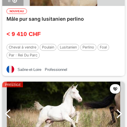
8
NOUVEAU
Mâle pur sang lusitanien perlino
< 9 410 CHF
Cheval à vendre
Poulain
Lusitanien
Perlino
Foal
Par :
Rei Du Parc
Saône-et-Loire
Professionnel
PRESTIGE