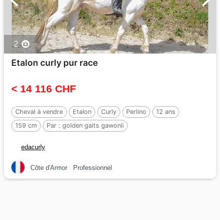
2
Etalon curly pur race
< 14 116 CHF
Cheval à vendre
Etalon
Curly
Perlino
12 ans
159 cm
Par :
golden gaits gawonii
edacurly
Côte d'Armor
Professionnel