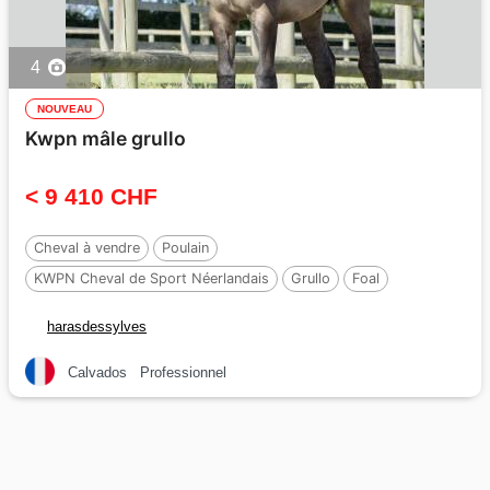
4
NOUVEAU
Kwpn mâle grullo
< 9 410 CHF
Cheval à vendre
Poulain
KWPN Cheval de Sport Néerlandais
Grullo
Foal
harasdessylves
Calvados
Professionnel