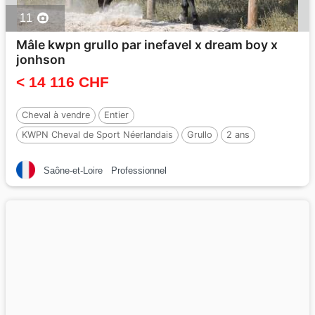
11
Mâle kwpn grullo par inefavel x dream boy x
jonhson
< 14 116 CHF
Cheval à vendre
Entier
KWPN Cheval de Sport Néerlandais
Grullo
2 ans
Par :
i don malagueno
Saône-et-Loire
Professionnel