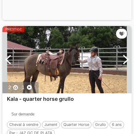
PRESTIGE
2
1
Kala - quarter horse grullo
Sur demande
Cheval à vendre
Jument
Quarter Horse
Grullo
6 ans
Par :
JAZ GC DE PLATA