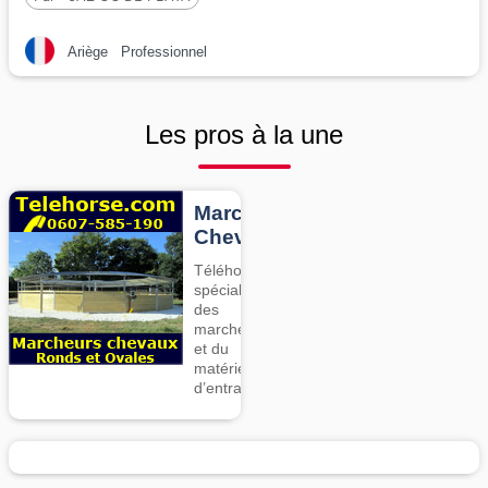
Ariège
Professionnel
Les pros à la une
Marcheurs
Chevaux
Téléhorse,
spécialiste
des
marcheurs
et du
matériel
d’entrainement