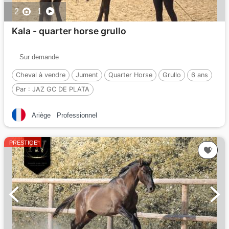
2
1
Kala - quarter horse grullo
Sur demande
Cheval à vendre
Jument
Quarter Horse
Grullo
6 ans
Par :
JAZ GC DE PLATA
Ariège
Professionnel
PRESTIGE