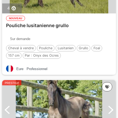
4
NOUVEAU
Pouliche lusitanienne grullo
Sur demande
Cheval à vendre
Pouliche
Lusitanien
Grullo
Foal
157 cm
Par :
Onyx des Ocres
Eure
Professionnel
PRESTIGE