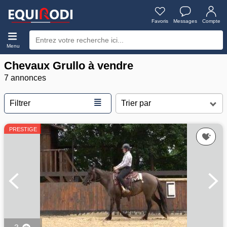
Favoris
Messages
Compte
Menu
Chevaux Grullo à vendre
7 annonces
≣
Filtrer
PRESTIGE