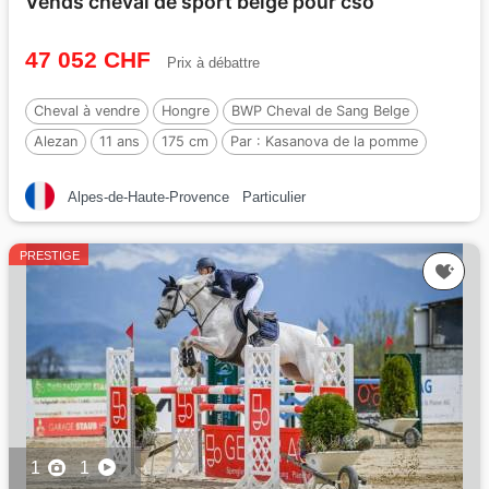
Vends cheval de sport belge pour cso
47 052 CHF
Prix à débattre
Cheval à vendre
Hongre
BWP Cheval de Sang Belge
Alezan
11 ans
175 cm
Par :
Kasanova de la pomme
Alpes-de-Haute-Provence
Particulier
PRESTIGE
1
1