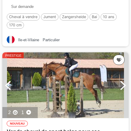
Sur demande
Cheval à vendre
Jument
Zangersheide
Bai
10 ans
170 cm
Ile-et-Vilaine
Particulier
PRESTIGE
2
1
NOUVEAU