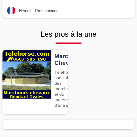
Hérault
Professionnel
Les pros à la une
Marcheurs
Chevaux
Téléhorse,
spécialiste
des
marcheurs
et du
matériel
d’entrainement