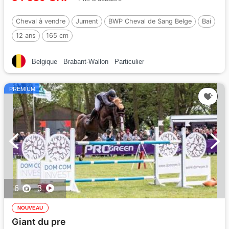
Cheval à vendre
Jument
BWP Cheval de Sang Belge
Bai
12 ans
165 cm
Belgique
Brabant-Wallon
Particulier
PREMIUM
6
3
NOUVEAU
Giant du pre