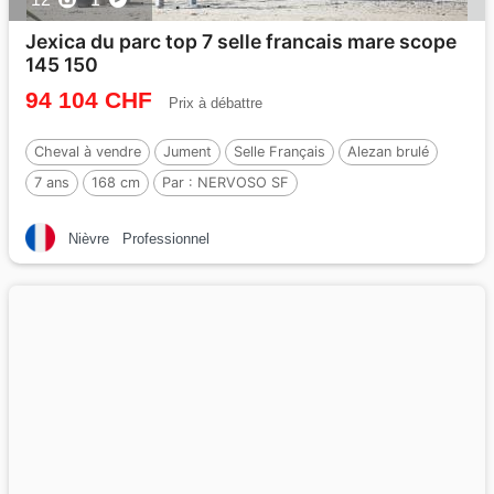
Jexica du parc top 7 selle francais mare scope
145 150
94 104 CHF
Prix à débattre
Cheval à vendre
Jument
Selle Français
Alezan brulé
7 ans
168 cm
Par :
NERVOSO SF
Nièvre
Professionnel