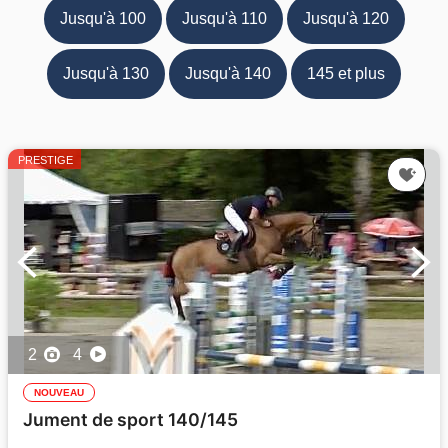
Jusqu'à 100
Jusqu'à 110
Jusqu'à 120
Jusqu'à 130
Jusqu'à 140
145 et plus
PRESTIGE
2
4
NOUVEAU
Jument de sport 140/145