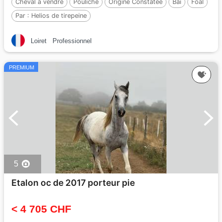
Cheval à vendre
Pouliche
Origine Constatée
Bai
Foal
Par :
Helios de tirepeine
Loiret
Professionnel
PREMIUM
5
Etalon oc de 2017 porteur pie
< 4 705 CHF