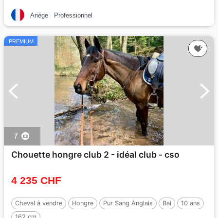
Ariège
Professionnel
PREMIUM
7
Chouette hongre club 2 - idéal club - cso
4 235 CHF
Cheval à vendre
Hongre
Pur Sang Anglais
Bai
10 ans
162 cm