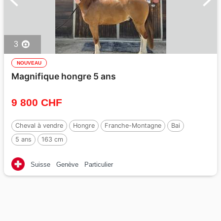
3
NOUVEAU
Magnifique hongre 5 ans
9 800 CHF
Cheval à vendre
Hongre
Franche-Montagne
Bai
5 ans
163 cm
Suisse
Genève
Particulier