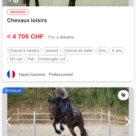
4
NOUVEAU
Chevaux loisirs
< 4 705 CHF
Prix à débattre
Cheval à vendre
Jument
Cheval de Selle
Gris
6 ans
161 cm
Par :
D’imbroglio cvf
Haute-Garonne
Professionnel
PREMIUM