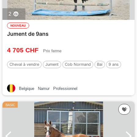
2
NOUVEAU
Jument de 9ans
4 705 CHF
Prix ferme
Cheval à vendre
Jument
Cob Normand
Bai
9 ans
Belgique
Namur
Professionnel
BASIC