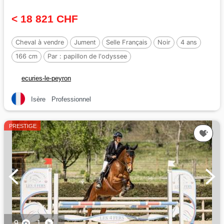
< 18 821 CHF
Cheval à vendre
Jument
Selle Français
Noir
4 ans
166 cm
Par :
papillon de l'odyssee
ecuries-le-peyron
Isère
Professionnel
PRESTIGE
9
1