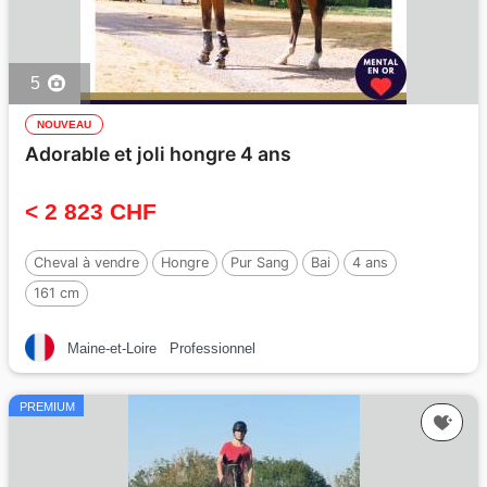
5
NOUVEAU
Adorable et joli hongre 4 ans
< 2 823 CHF
Cheval à vendre
Hongre
Pur Sang
Bai
4 ans
161 cm
Maine-et-Loire
Professionnel
PREMIUM