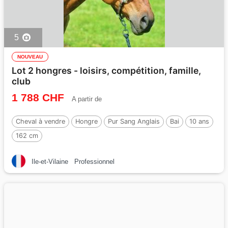
5
NOUVEAU
Lot 2 hongres - loisirs, compétition, famille,
club
1 788 CHF
A partir de
Cheval à vendre
Hongre
Pur Sang Anglais
Bai
10 ans
162 cm
Ile-et-Vilaine
Professionnel