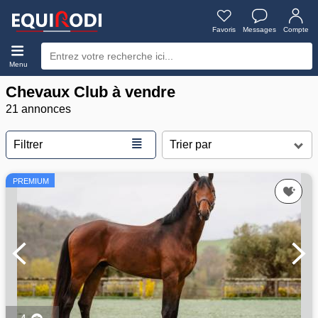
Favoris
Messages
Compte
Menu
Chevaux Club à vendre
21 annonces
≣
Filtrer
PREMIUM