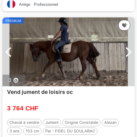
Ariège
Professionnel
PREMIUM
3
Vend jument de loisirs oc
3 764 CHF
Cheval à vendre
Jument
Origine Constatée
Alezan
3 ans
153 cm
Par :
FIDEL DU SOULARAC