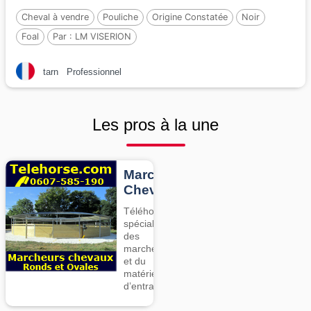
Cheval à vendre
Pouliche
Origine Constatée
Noir
Foal
Par :
LM VISERION
tarn
Professionnel
Les pros à la une
Marcheurs
Chevaux
Téléhorse,
spécialiste
des
marcheurs
et du
matériel
d’entrainement