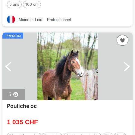
5 ans
160 cm
Maine-et-Loire
Professionnel
PREMIUM
5
Pouliche oc
1 035 CHF