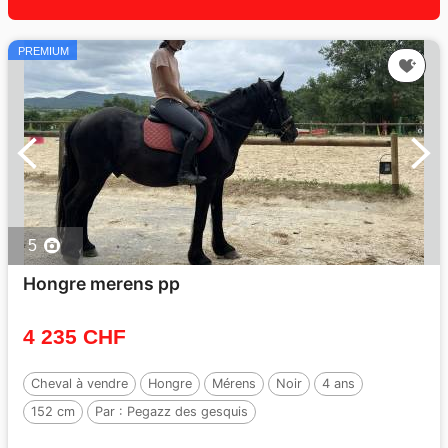
PREMIUM
5
Hongre merens pp
4 235 CHF
Cheval à vendre
Hongre
Mérens
Noir
4 ans
152 cm
Par :
Pegazz des gesquis