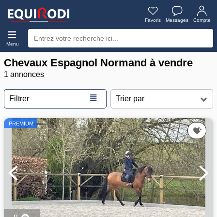
Favoris
Messages
Compte
Menu
Chevaux Espagnol Normand à vendre
1 annonces
≣
Filtrer
PREMIUM