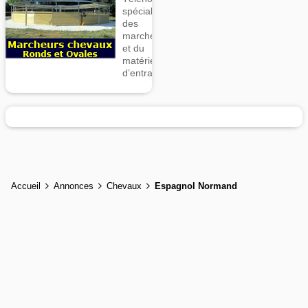
spécialiste
des
marcheurs
et du
matériel
d’entrainement
Accueil
Annonces
Chevaux
Espagnol Normand