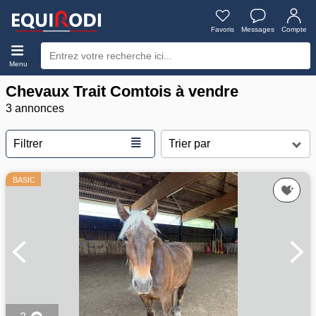
Favoris
Messages
Compte
Menu
Chevaux Trait Comtois à vendre
3 annonces
≣
Filtrer
BASIC