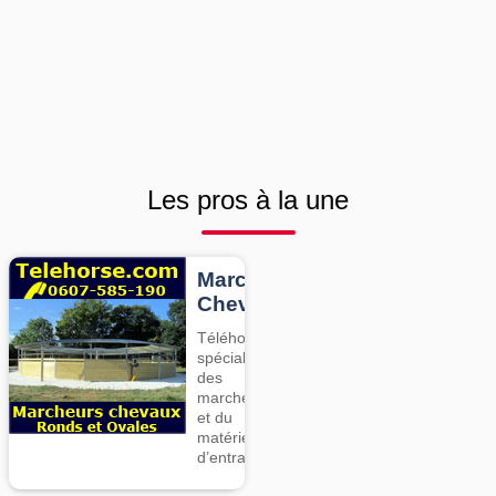
Les pros à la une
Marcheurs
Chevaux
Téléhorse,
spécialiste
des
marcheurs
et du
matériel
d’entrainement