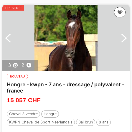
PRESTIGE
3
2
NOUVEAU
Hongre - kwpn - 7 ans - dressage / polyvalent -
france
15 057 CHF
Cheval à vendre
Hongre
KWPN Cheval de Sport Néerlandais
Bai brun
8 ans
178 cm