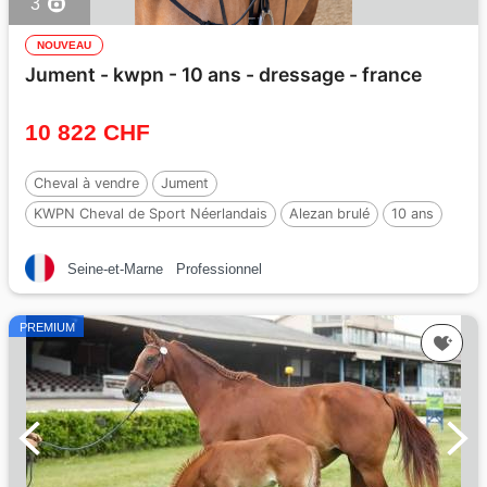
3
NOUVEAU
Jument - kwpn - 10 ans - dressage - france
10 822 CHF
Cheval à vendre
Jument
KWPN Cheval de Sport Néerlandais
Alezan brulé
10 ans
175 cm
Seine-et-Marne
Professionnel
PREMIUM