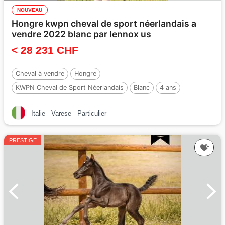
NOUVEAU
Hongre kwpn cheval de sport néerlandais a
vendre 2022 blanc par lennox us
< 28 231 CHF
Cheval à vendre
Hongre
KWPN Cheval de Sport Néerlandais
Blanc
4 ans
172 cm
Par :
Lennox US
Italie
Varese
Particulier
PRESTIGE