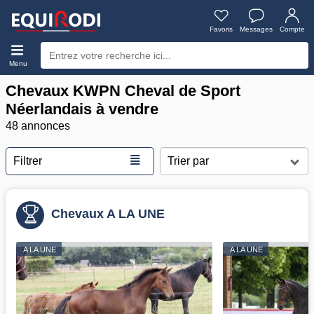
Favoris
Messages
Compte
Menu
Chevaux KWPN Cheval de Sport
Néerlandais à vendre
48 annonces
≣
Filtrer
Chevaux A LA UNE
A LA UNE
A LA UNE