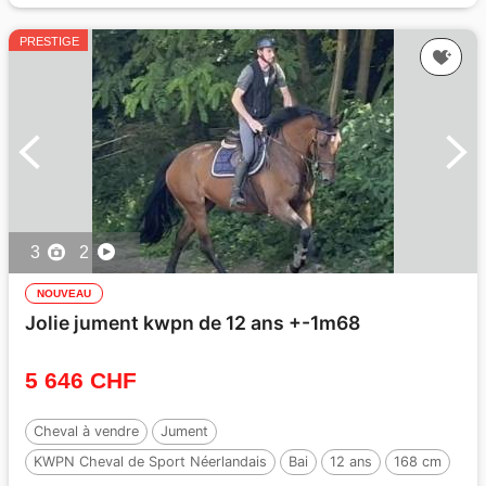
PRESTIGE
3
2
NOUVEAU
Jolie jument kwpn de 12 ans +-1m68
5 646 CHF
Cheval à vendre
Jument
KWPN Cheval de Sport Néerlandais
Bai
12 ans
168 cm