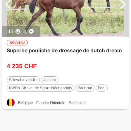
11
1
NOUVEAU
Superbe pouliche de dressage de dutch dream
4 235 CHF
Cheval à vendre
Jument
KWPN Cheval de Sport Néerlandais
Bai brun
Foal
Par :
Dutch Dream
Belgique
Flandre-Orientale
Particulier