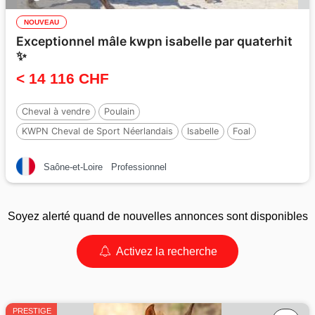
NOUVEAU
Exceptionnel mâle kwpn isabelle par quaterhit
✨️
< 14 116 CHF
Cheval à vendre
Poulain
KWPN Cheval de Sport Néerlandais
Isabelle
Foal
Par :
Quaterhit
Saône-et-Loire
Professionnel
Soyez alerté quand de nouvelles annonces sont disponibles
Activez la recherche
PRESTIGE