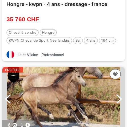
Hongre - kwpn - 4 ans - dressage - france
35 760 CHF
Cheval à vendre
Hongre
KWPN Cheval de Sport Néerlandais
Bai
4 ans
164 cm
Ile-et-Vilaine
Professionnel
PRESTIGE
6
1