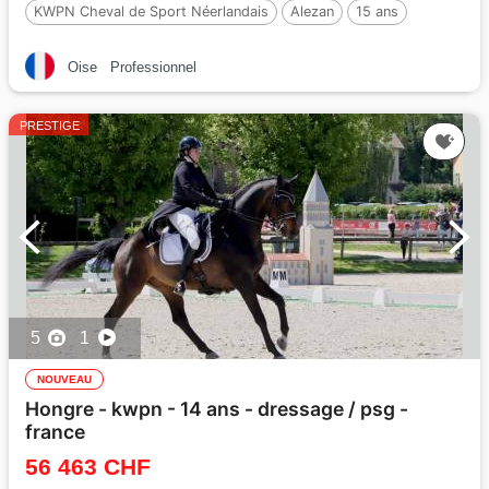
KWPN Cheval de Sport Néerlandais
Alezan
15 ans
178 cm
Oise
Professionnel
PRESTIGE
5
1
NOUVEAU
Hongre - kwpn - 14 ans - dressage / psg -
france
56 463 CHF