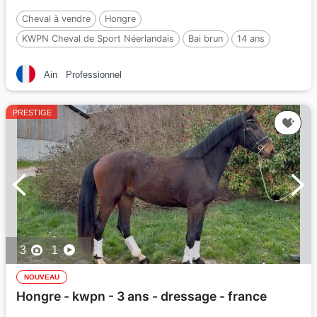
Cheval à vendre
Hongre
KWPN Cheval de Sport Néerlandais
Bai brun
14 ans
173 cm
Ain
Professionnel
PRESTIGE
3
1
NOUVEAU
Hongre - kwpn - 3 ans - dressage - france