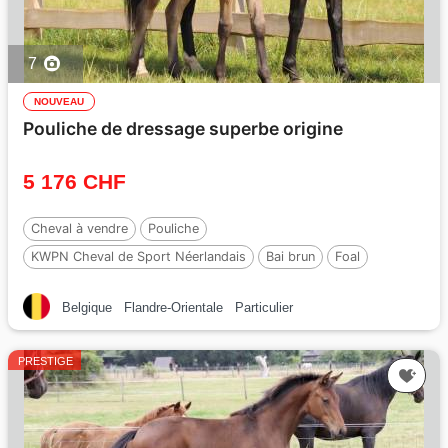
7
NOUVEAU
Pouliche de dressage superbe origine
5 176 CHF
Cheval à vendre
Pouliche
KWPN Cheval de Sport Néerlandais
Bai brun
Foal
Par :
Roman empire
Belgique
Flandre-Orientale
Particulier
PRESTIGE