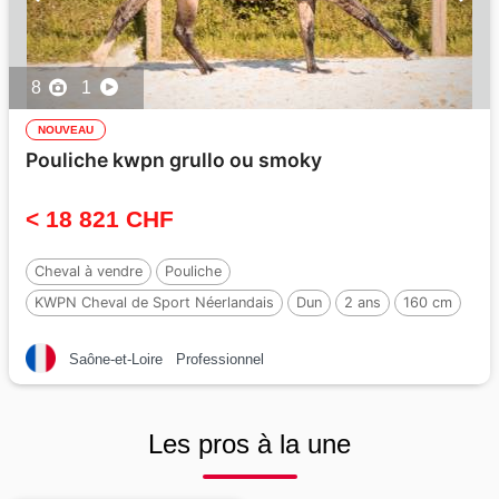
8
1
NOUVEAU
Pouliche kwpn grullo ou smoky
< 18 821 CHF
Cheval à vendre
Pouliche
KWPN Cheval de Sport Néerlandais
Dun
2 ans
160 cm
Par :
Inefavel
Saône-et-Loire
Professionnel
Les pros à la une