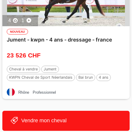
4
1
NOUVEAU
Jument - kwpn - 4 ans - dressage - france
23 526 CHF
Cheval à vendre
Jument
KWPN Cheval de Sport Néerlandais
Bai brun
4 ans
162 cm
Rhône
Professionnel
Vendre mon cheval