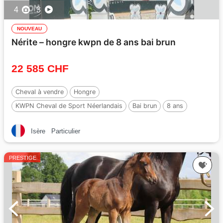
4
3
NOUVEAU
Nérite – hongre kwpn de 8 ans bai brun
22 585 CHF
Cheval à vendre
Hongre
KWPN Cheval de Sport Néerlandais
Bai brun
8 ans
165 cm
Par :
Grand slam vdl
Isère
Particulier
PRESTIGE