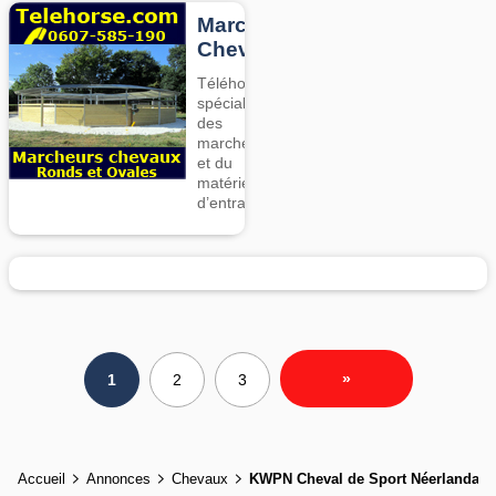
Marcheurs
Chevaux
Téléhorse,
spécialiste
des
marcheurs
et du
matériel
d’entrainement
»
1
2
3
Accueil
Annonces
Chevaux
KWPN Cheval de Sport Néerlandais