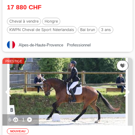
17 880 CHF
Cheval à vendre
Hongre
KWPN Cheval de Sport Néerlandais
Bai brun
3 ans
165 cm
Alpes-de-Haute-Provence
Professionnel
PRESTIGE
6
1
NOUVEAU