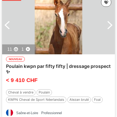
11
1
NOUVEAU
Poulain kwpn par fifty fifty | dressage prospect
✨️
< 9 410 CHF
Cheval à vendre
Poulain
KWPN Cheval de Sport Néerlandais
Alezan brulé
Foal
Par :
Fifty fifty
Saône-et-Loire
Professionnel