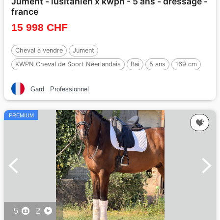
Jument - lusitanien x kwpn - 5 ans - dressage -
france
15 998 CHF
Cheval à vendre
Jument
KWPN Cheval de Sport Néerlandais
Bai
5 ans
169 cm
Gard
Professionnel
PREMIUM
5
2