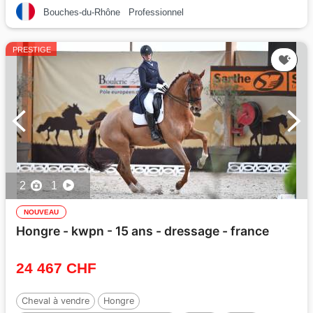
Bouches-du-Rhône
Professionnel
PRESTIGE
2
1
NOUVEAU
Hongre - kwpn - 15 ans - dressage - france
24 467 CHF
Cheval à vendre
Hongre