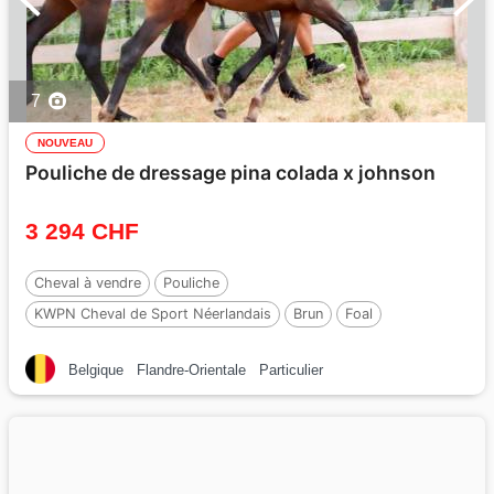
7
NOUVEAU
Pouliche de dressage pina colada x johnson
3 294 CHF
Cheval à vendre
Pouliche
KWPN Cheval de Sport Néerlandais
Brun
Foal
Par :
No Records.
Belgique
Flandre-Orientale
Particulier