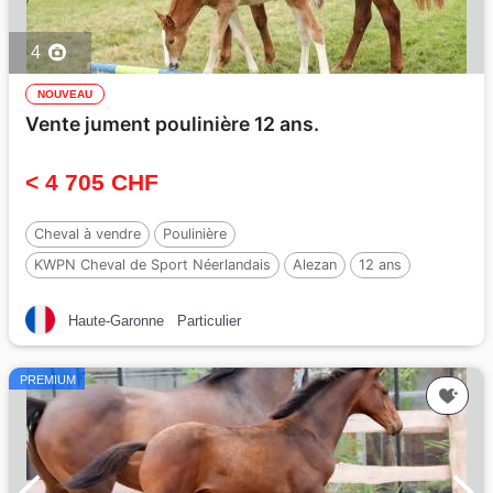
4
NOUVEAU
Vente jument poulinière 12 ans.
< 4 705 CHF
Cheval à vendre
Poulinière
KWPN Cheval de Sport Néerlandais
Alezan
12 ans
166 cm
Haute-Garonne
Particulier
PREMIUM