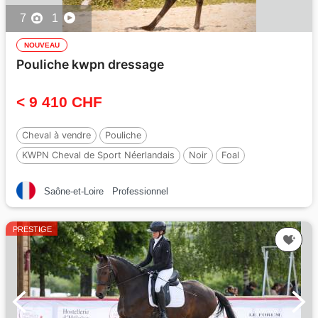
7
1
NOUVEAU
Pouliche kwpn dressage
< 9 410 CHF
Cheval à vendre
Pouliche
KWPN Cheval de Sport Néerlandais
Noir
Foal
Par :
Perfect
Saône-et-Loire
Professionnel
PRESTIGE