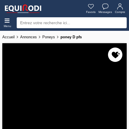
Favoris
Messages
Compte
Menu
Accueil
Annonces
Poneys
poney D pfs