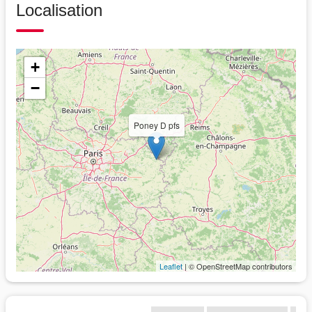
Localisation
+
−
Poney D pfs
Leaflet
| © OpenStreetMap contributors