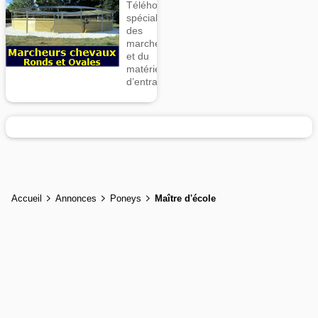
Téléhorse,
spécialiste
des
marcheurs
et du
matériel
d’entrainement
Accueil
Annonces
Poneys
Maître d'école