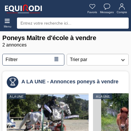
Favoris
Messages
Compte
Menu
Poneys Maître d'école à vendre
2 annonces
≣
Filtrer
A LA UNE - Annonces poneys à vendre
A LA UNE
A LA UNE