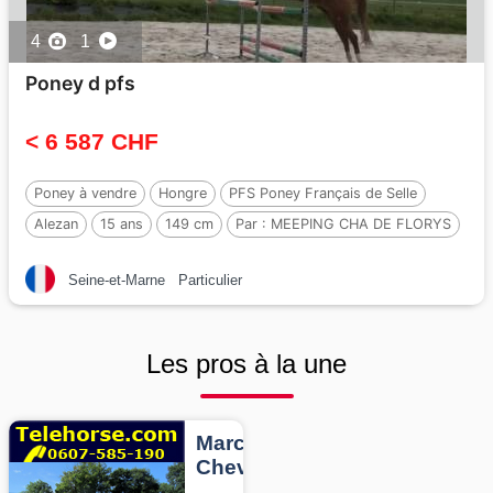
4
1
Poney d pfs
< 6 587 CHF
Poney à vendre
Hongre
PFS Poney Français de Selle
Alezan
15 ans
149 cm
Par :
MEEPING CHA DE FLORYS
Seine-et-Marne
Particulier
Les pros à la une
Marcheurs
Chevaux