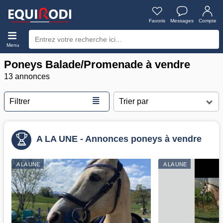
Favoris
Messages
Compte
Menu
Poneys Balade/Promenade à vendre
13 annonces
≣
Filtrer
A LA UNE - Annonces poneys à vendre
A LA UNE
A LA UNE