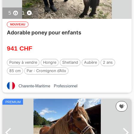
5
1
NOUVEAU
Adorable poney pour enfants
941 CHF
Poney à vendre
Hongre
Shetland
Aubère
2 ans
85 cm
Par :
Cromignon d’Alix
Charente-Maritime
Professionnel
PREMIUM