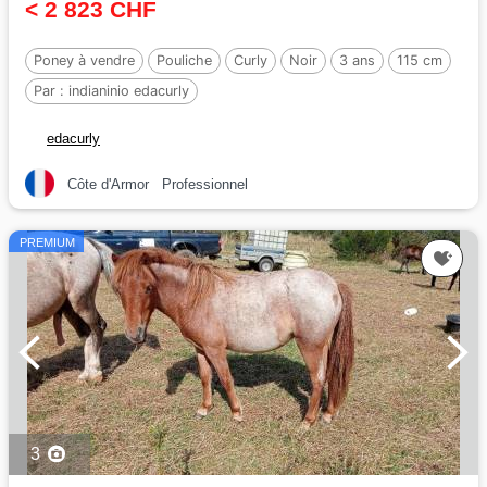
< 2 823 CHF
Poney à vendre
Pouliche
Curly
Noir
3 ans
115 cm
Par :
indianinio edacurly
edacurly
Côte d'Armor
Professionnel
PREMIUM
3