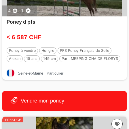
4
1
Poney d pfs
< 6 587 CHF
Poney à vendre
Hongre
PFS Poney Français de Selle
Alezan
15 ans
149 cm
Par :
MEEPING CHA DE FLORYS
Seine-et-Marne
Particulier
Vendre mon poney
PRESTIGE