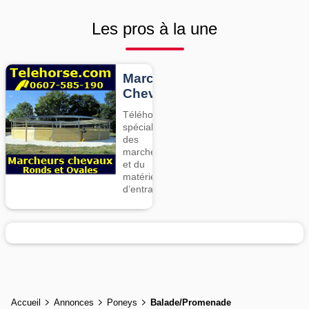
Les pros à la une
Marcheurs
Chevaux
Téléhorse,
spécialiste
des
marcheurs
et du
matériel
d’entrainement
Accueil
Annonces
Poneys
Balade/Promenade