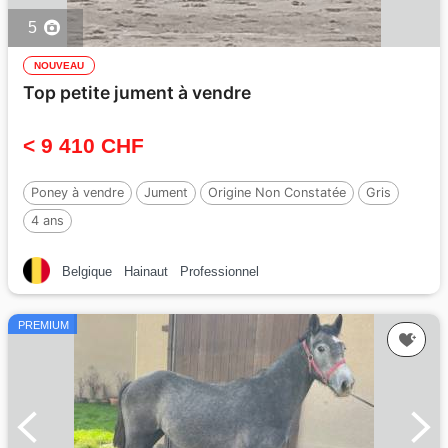
5
NOUVEAU
Top petite jument à vendre
< 9 410 CHF
Poney à vendre
Jument
Origine Non Constatée
Gris
4 ans
Belgique
Hainaut
Professionnel
PREMIUM