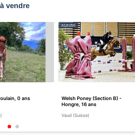
à vendre
A LA UNE
Poulain, 0 ans
Welsh Poney (Section B) -
Hongre, 16 ans
)
Vaud (Suisse)