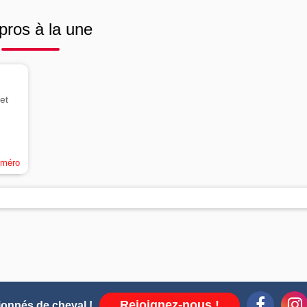
pros à la une
et
uméro
Rejoignez-nous !
ionnés de cheval !