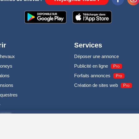
ir
Services
chevaux
Déposer une annonce
poneys
Publicité en ligne
Pro
alons
Forfaits annonces
Pro
nsions
Création de sites web
Pro
questres
e
casion