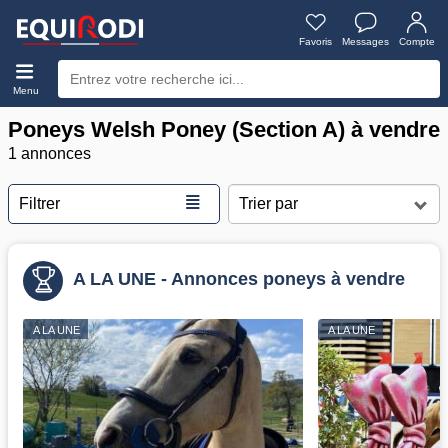
Favoris
Messages
Compte
Menu
Poneys Welsh Poney (Section A) à vendre
1 annonces
≣
Filtrer
A LA UNE - Annonces poneys à vendre
A LA UNE
A LA UNE