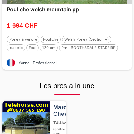
Pouliche welsh mountain pp
1 694 CHF
Poney à vendre
Pouliche
Welsh Poney (Section A)
Isabelle
Foal
120 cm
Par :
BOOTHSDALE STARFIRE
Yonne
Professionnel
Les pros à la une
Marcheurs
Chevaux
Téléhorse,
spécialiste
des