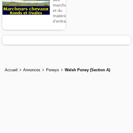
marcheurs
et du
matériel
d’entrainement
Accueil
Annonces
Poneys
Welsh Poney (Section A)