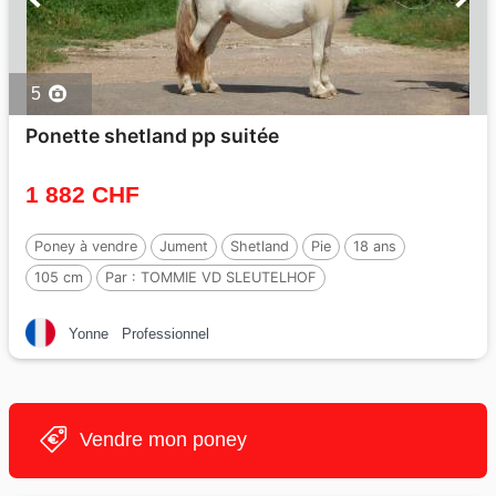
5
Ponette shetland pp suitée
1 882 CHF
Poney à vendre
Jument
Shetland
Pie
18 ans
105 cm
Par :
TOMMIE VD SLEUTELHOF
Yonne
Professionnel
Vendre mon poney