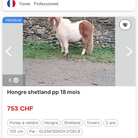
Yonne
Professionnel
PREMIUM
6
Hongre shetland pp 18 mois
753 CHF
Poney à vendre
Hongre
Shetland
Tovero
2 ans
105 cm
Par :
GLENFIDDICH D'DELB