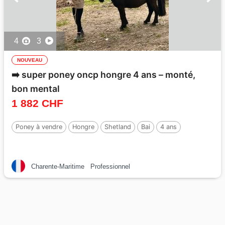
4
3
NOUVEAU
➡️ super poney oncp hongre 4 ans – monté,
bon mental
1 882 CHF
Poney à vendre
Hongre
Shetland
Bai
4 ans
Charente-Maritime
Professionnel