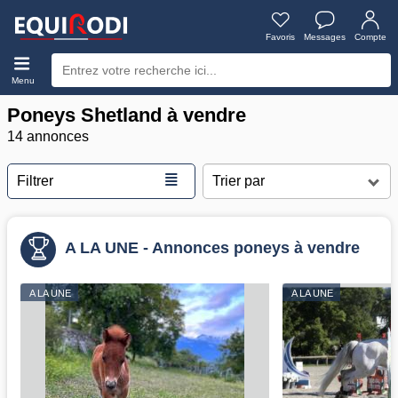
Favoris
Messages
Compte
Menu
Poneys Shetland à vendre
14 annonces
≣
Filtrer
A LA UNE - Annonces poneys à vendre
A LA UNE
A LA UNE