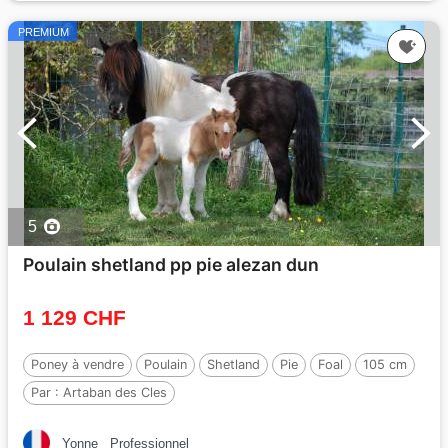
PREMIUM
5
Poulain shetland pp pie alezan dun
1 129 CHF
Poney à vendre
Poulain
Shetland
Pie
Foal
105 cm
Par :
Artaban des Cles
Yonne
Professionnel