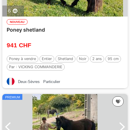
6
NOUVEAU
Poney shetland
941 CHF
Poney à vendre
Entier
Shetland
Noir
2 ans
95 cm
Par :
VICKING COMMANDERIE
Deux-Sèvres
Particulier
PREMIUM