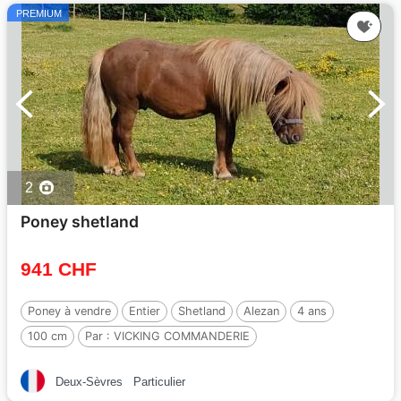
PREMIUM
2
Poney shetland
941 CHF
Poney à vendre
Entier
Shetland
Alezan
4 ans
100 cm
Par :
VICKING COMMANDERIE
Deux-Sèvres
Particulier