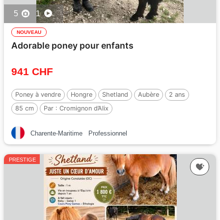
5
1
NOUVEAU
Adorable poney pour enfants
941 CHF
Poney à vendre
Hongre
Shetland
Aubère
2 ans
85 cm
Par :
Cromignon d’Alix
Charente-Maritime
Professionnel
PRESTIGE