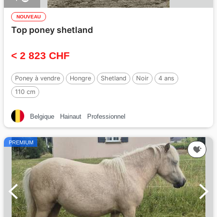
NOUVEAU
Top poney shetland
< 2 823 CHF
Poney à vendre
Hongre
Shetland
Noir
4 ans
110 cm
Belgique
Hainaut
Professionnel
PREMIUM