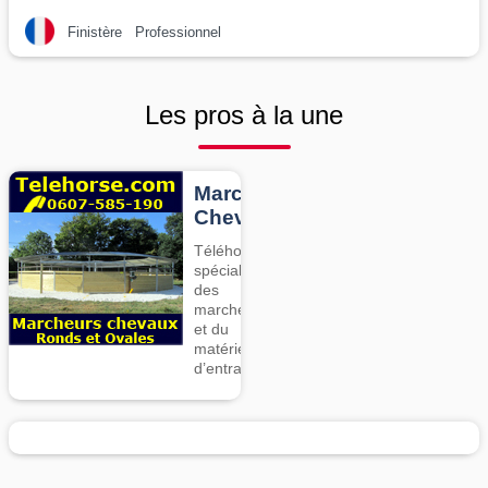
Finistère
Professionnel
Les pros à la une
Marcheurs
Chevaux
Téléhorse,
spécialiste
des
marcheurs
et du
matériel
d’entrainement