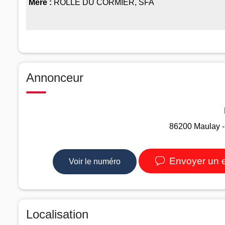
Mère :
ROLLE DU CORMIER, SFA
Annonceur
86200 Maulay -
Envoyer un 
Voir le numéro
Localisation