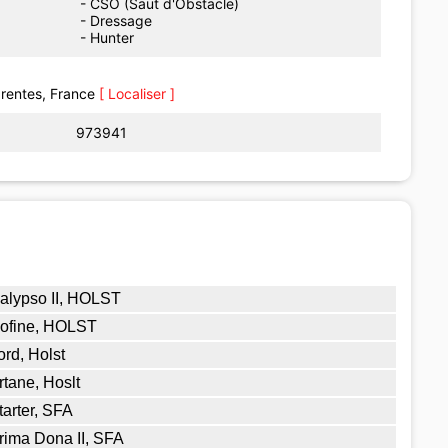
- CSO (Saut d'Obstacle)
- Dressage
- Hunter
rentes, France
[ Localiser ]
973941
alypso II, HOLST
ofine, HOLST
ord, Holst
rtane, Hoslt
tarter, SFA
rima Dona II, SFA