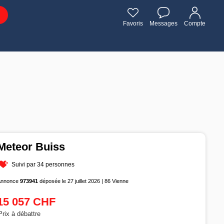
Favoris
Messages
Compte
Meteor Buiss
Suivi par 34 personnes
Annonce
973941
déposée le 27 juillet 2026 | 86 Vienne
15 057 CHF
Prix à débattre