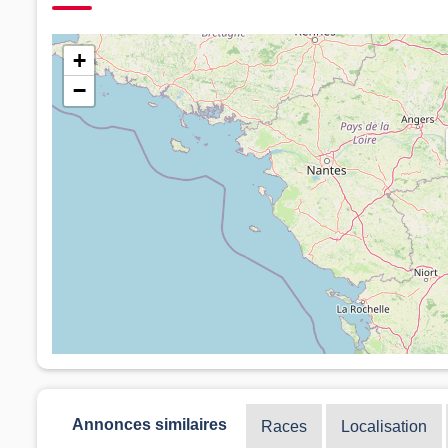
+
−
Annonces similaires
Races
Localisation