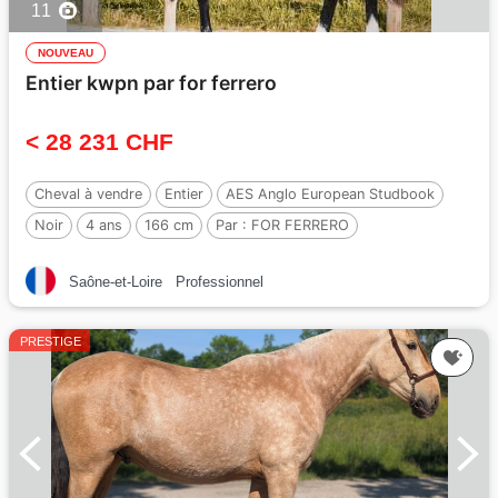
11
NOUVEAU
Entier kwpn par for ferrero
< 28 231 CHF
Cheval à vendre
Entier
AES Anglo European Studbook
Noir
4 ans
166 cm
Par :
FOR FERRERO
Saône-et-Loire
Professionnel
PRESTIGE