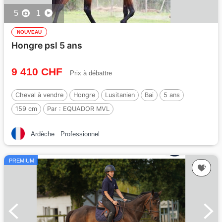
5
1
NOUVEAU
Hongre psl 5 ans
9 410 CHF
Prix à débattre
Cheval à vendre
Hongre
Lusitanien
Bai
5 ans
159 cm
Par :
EQUADOR MVL
Ardèche
Professionnel
PREMIUM