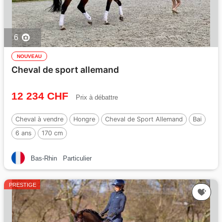
6
NOUVEAU
Cheval de sport allemand
12 234 CHF
Prix à débattre
Cheval à vendre
Hongre
Cheval de Sport Allemand
Bai
6 ans
170 cm
Bas-Rhin
Particulier
PRESTIGE