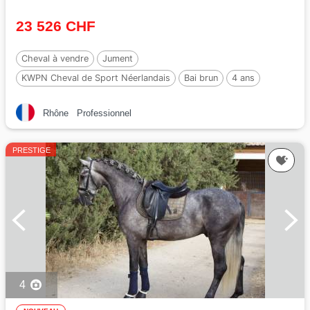
23 526 CHF
Cheval à vendre
Jument
KWPN Cheval de Sport Néerlandais
Bai brun
4 ans
162 cm
Rhône
Professionnel
PRESTIGE
4