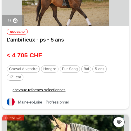
9
NOUVEAU
L'ambitieux - ps - 5 ans
< 4 705 CHF
Cheval à vendre
Hongre
Pur Sang
Bai
5 ans
171 cm
chevaux-reformes-selectionnes
Maine-et-Loire
Professionnel
PRESTIGE