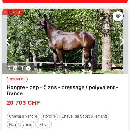
PRESTIGE
7
1
NOUVEAU
Hongre - dsp - 5 ans - dressage / polyvalent -
france
20 703 CHF
Cheval à vendre
Hongre
Cheval de Sport Allemand
Noir
5 ans
171 cm