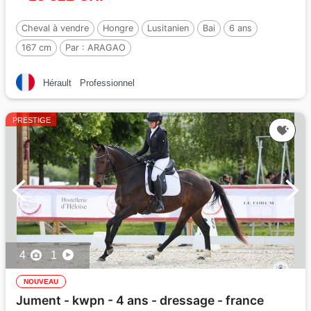
Cheval à vendre
Hongre
Lusitanien
Bai
6 ans
167 cm
Par :
ARAGAO
Hérault
Professionnel
PRESTIGE
4
1
NOUVEAU
Jument - kwpn - 4 ans - dressage - france