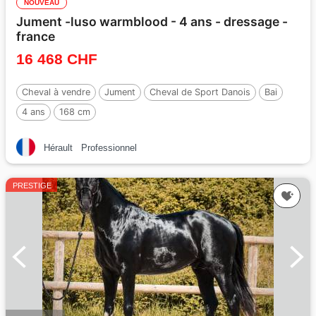
NOUVEAU
Jument -luso warmblood - 4 ans - dressage -
france
16 468 CHF
Cheval à vendre
Jument
Cheval de Sport Danois
Bai
4 ans
168 cm
Hérault
Professionnel
PRESTIGE