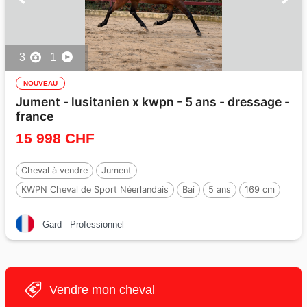
3
1
NOUVEAU
Jument - lusitanien x kwpn - 5 ans - dressage -
france
15 998 CHF
Cheval à vendre
Jument
KWPN Cheval de Sport Néerlandais
Bai
5 ans
169 cm
Gard
Professionnel
Vendre mon cheval