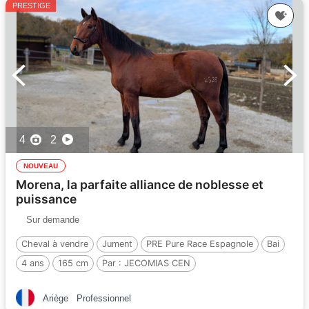
PRESTIGE
4
2
NOUVEAU
Morena, la parfaite alliance de noblesse et
puissance
Sur demande
Cheval à vendre
Jument
PRE Pure Race Espagnole
Bai
4 ans
165 cm
Par :
JECOMIAS CEN
Ariège
Professionnel