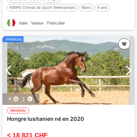
KWPN Cheval de Sport Néerlandais
Blanc
4 ans
172 cm
Par :
Lennox US
Italie
Varese
Particulier
PREMIUM
4
1
NOUVEAU
Hongre lusitanien né en 2020
< 18 821 CHF