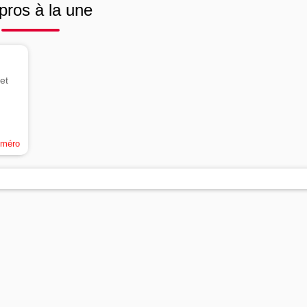
pros à la une
et
uméro