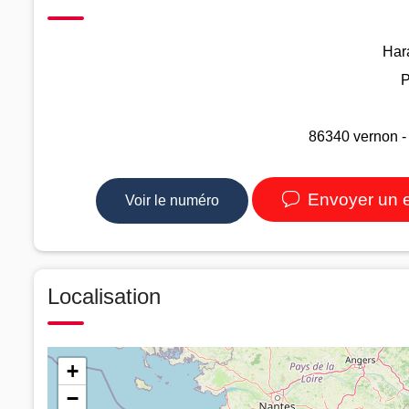
Har
P
86340 vernon -
Envoyer un 
Voir le numéro
Localisation
+
−