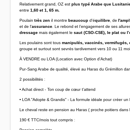
Relativement grand, OZ est
plus typé Arabe que Lusitani
entre
1,60 et 1, 65 m.
Poulain
très zen
il montre
beaucoup
d'é
quilibre
, de
l'ampl
et de l'
assurance
. Le rebond et l’engagement de ses allure
dressage
mais également le
saut (CSO-CSE), le plat ou l
Les poulains sont tous
manipulés, vaccinés, vermifugés
groupe et surtout sont sevrés tardivement vers 10 ou 11 mois
À VENDRE ou LOA (Location avec Option d'Achat)
Pur-Sang Arabe de qualité, élevé au Haras du Grémillon dan
2 possibilités :
• Achat direct - Ton coup de cœur t'attend
• LOA "Adopte & Grandis" - La formule idéale pour créer un l
Le cheval reste en pension au Haras ( proche poitiers dans 
190 € TTC/mois tout compris :
Pension complète