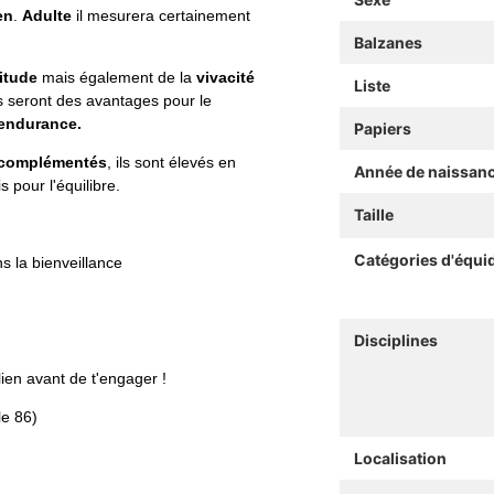
en
.
Adulte
il mesurera certainement
Balzanes
itude
mais également de la
vivacité
Liste
s seront des avantages pour le
’endurance.
Papiers
, complémentés
, ils sont élevés en
Année de naissan
 pour l'équilibre.
Taille
Catégories d'équi
s la bienveillance
Disciplines
ien avant de t'engager !
le 86)
Localisation