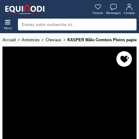
Favoris
Messages
Compte
Menu
Accueil
Annonces
Chevaux
KASPER Mâle Comtois Pleins papier