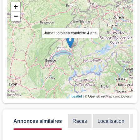
+
−
Jument croisée comtoise 4 ans
Leaflet
| © OpenStreetMap contributors
Annonces similaires
Races
Localisation
Di