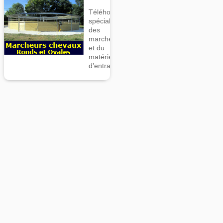
Téléhorse,
spécialiste
des
marcheurs
et du
matériel
d’entrainement