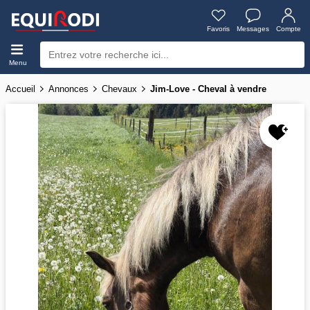
Favoris
Messages
Compte
Menu
Accueil
Annonces
Chevaux
Jim-Love - Cheval à vendre