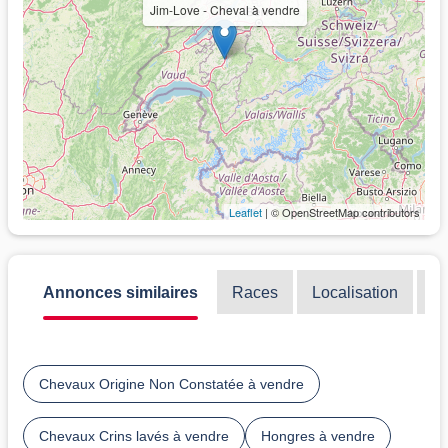
Jim-Love - Cheval à vendre
Leaflet
| © OpenStreetMap contributors
Annonces similaires
Races
Localisation
Di
Chevaux Origine Non Constatée à vendre
Chevaux Crins lavés à vendre
Hongres à vendre