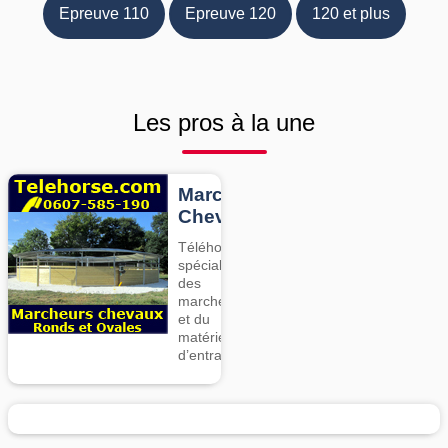
Epreuve 110
Epreuve 120
120 et plus
Les pros à la une
Marcheurs
Chevaux
Téléhorse,
spécialiste
des
marcheurs
et du
matériel
d’entrainement