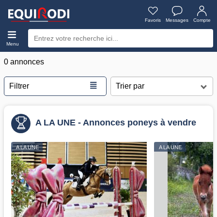
Favoris
Messages
Compte
Menu
0 annonces
≣
Filtrer
A LA UNE - Annonces poneys à vendre
A LA UNE
A LA UNE