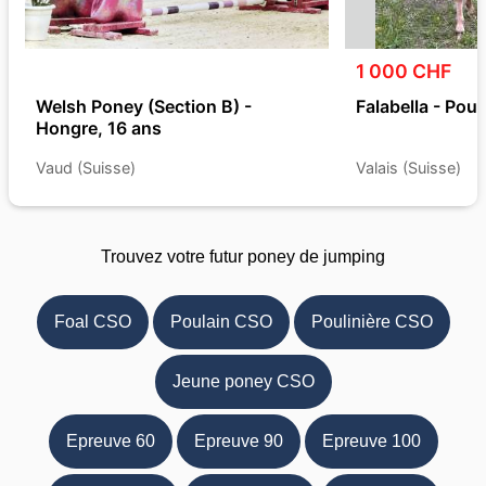
1 000 CHF
Welsh Poney (Section B) -
Falabella - Poul
Hongre, 16 ans
Vaud (Suisse)
Valais (Suisse)
Trouvez votre futur poney de jumping
Foal CSO
Poulain CSO
Poulinière CSO
Jeune poney CSO
Epreuve 60
Epreuve 90
Epreuve 100