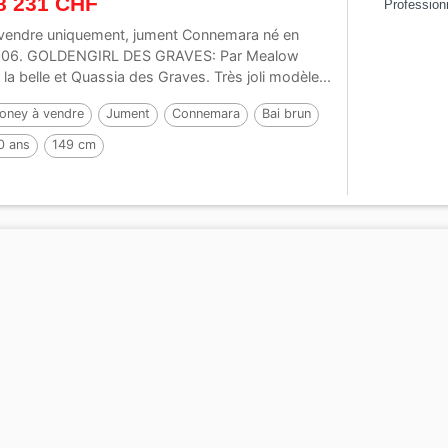
8 231 CHF
Profession
vendre uniquement, jument Connemara né en
06. GOLDENGIRL DES GRAVES: Par Mealow
 la belle et Quassia des Graves. Très joli modèle...
oney à vendre
Jument
Connemara
Bai brun
0 ans
149 cm