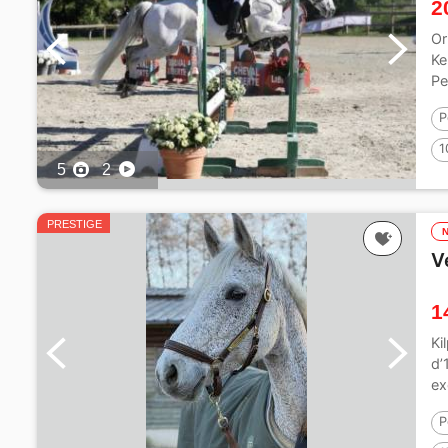
2
Or
Ke
Pe
P
1
5
2
PRESTIGE
V
1
Ki
d’
ex
P