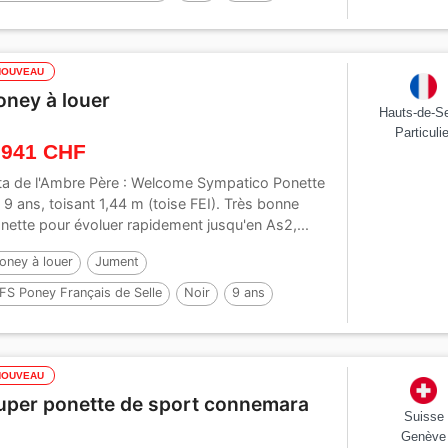
49 cm
NOUVEAU
oney à louer
Hauts-de-S
Particulie
 941 CHF
ta de l'Ambre Père : Welcome Sympatico Ponette
 9 ans, toisant 1,44 m (toise FEI). Très bonne
nette pour évoluer rapidement jusqu'en As2,...
oney à louer
Jument
FS Poney Français de Selle
Noir
9 ans
44 cm
Par :
WELCOME SYMPATICO
NOUVEAU
uper ponette de sport connemara
Suisse
Genève