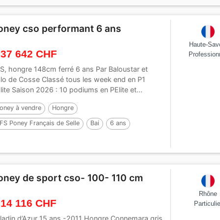
oney cso performant 6 ans
Haute-Sav
 37 642 CHF
Profession
S, hongre 148cm ferré 6 ans Par Baloustar et
lo de Cosse Classé tous les week end en P1
lite Saison 2026 : 10 podiums en PElite et...
oney à vendre
Hongre
FS Poney Français de Selle
Bai
6 ans
48 cm
oney de sport cso- 100- 110 cm
Rhône
 14 116 CHF
Particulie
ladin d’Azur 15 ans -2011 Hongre Connemara gris