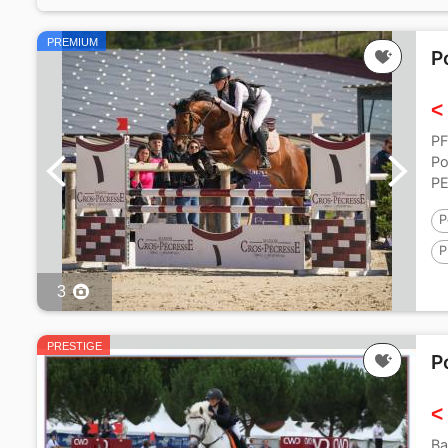
PREMIUM
P
<
PF
Po
PE
P
P
1
3
PRESTIGE
P
<
Ba