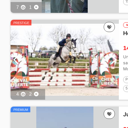
1
7
1
PRESTIGE
H
1
Un
sa
Mo
P
5
4
2
PREMIUM
J