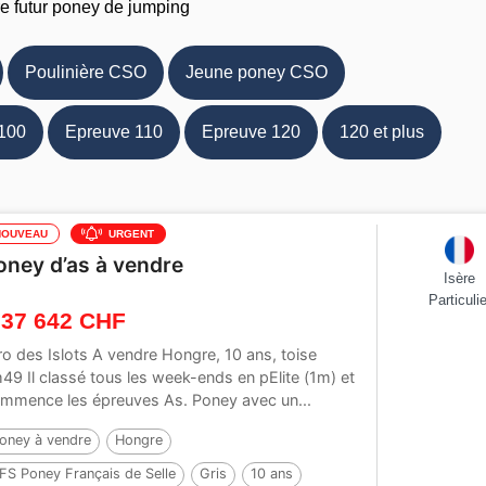
re futur poney de jumping
Poulinière CSO
Jeune poney CSO
100
Epreuve 110
Epreuve 120
120 et plus
NOUVEAU
URGENT
oney d’as à vendre
Isère
Particulie
 37 642 CHF
ro des Islots A vendre Hongre, 10 ans, toise
49 Il classé tous les week-ends en pElite (1m) et
mmence les épreuves As. Poney avec un...
oney à vendre
Hongre
FS Poney Français de Selle
Gris
10 ans