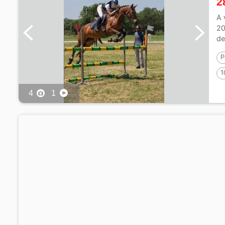
2
A 
20
de
P
1
4
1