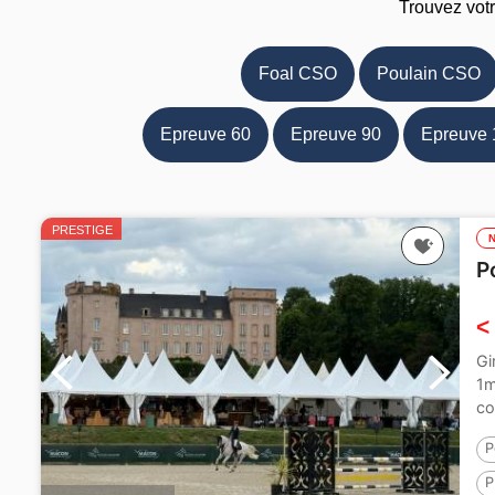
Trouvez vot
Foal CSO
Poulain CSO
Epreuve 60
Epreuve 90
Epreuve 
PRESTIGE
P
<
Gi
1m
co
P
P