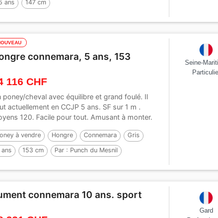
5 ans
147 cm
NOUVEAU
ongre connemara, 5 ans, 153
Seine-Mari
Particulie
4 116 CHF
 poney/cheval avec équilibre et grand foulé. Il
ut actuellement en CCJP 5 ans. SF sur 1 m .
yens 120. Facile pour tout. Amusant à monter.
oney à vendre
Hongre
Connemara
Gris
 ans
153 cm
Par :
Punch du Mesnil
ument connemara 10 ans. sport
Gard