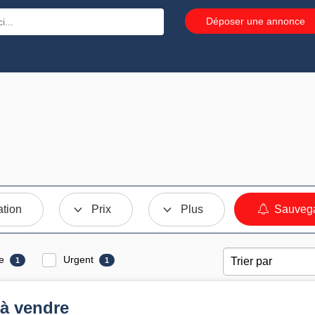
Déposer une annonce
ation
Prix
Plus
Sauvega
e
Urgent
1
1
à vendre