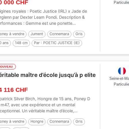
0 000 CHF
Particulie
igines royales : Poetic Justice (IRL) x Jade de
rglenn par Dexter Leam Pondi. Description &
rformances : Gemme est une ponette...
oney à vendre
Jument
Connemara
Gris
0 ans
148 cm
Par :
POETIC JUSTICE (IE)
NOUVEAU
éritable maître d’école jusqu’à p elite
Seine-et-M
Particulie
4 116 CHF
lpatrick Silver Birch, Hongre de 15 ans, Poney D
1m47, avec une expérience et un mental
ceptionnel. Un véritable maître d’école,...
oney à vendre
Hongre
Connemara
Gris