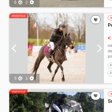
6
2
1
PRESTIGE
P
<
Hi
de
po
P
P
5
1
1
PRESTIGE
S