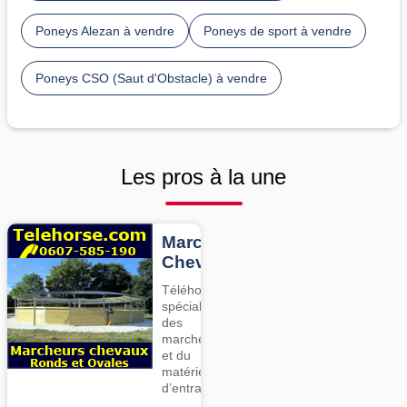
Poneys Alezan à vendre
Poneys de sport à vendre
Poneys CSO (Saut d'Obstacle) à vendre
Les pros à la une
Marcheurs
Chevaux
Téléhorse,
spécialiste
des
marcheurs
et du
matériel
d’entrainement