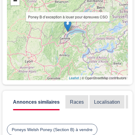
−
Poney B d’exception à louer pour épreuves CSO
Leaflet
| © OpenStreetMap contributors
Annonces similaires
Races
Localisation
Di
Poneys Welsh Poney (Section B) à vendre