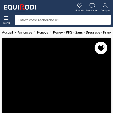
Favoris
Messages
Compte
Menu
Accueil
Annonces
Poneys
Poney - PFS - 2ans - Dressage - Franc