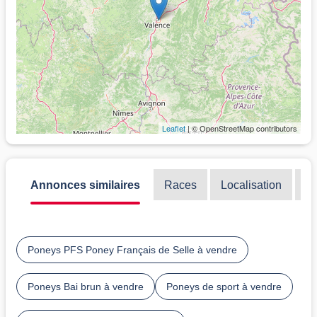
Leaflet
| © OpenStreetMap contributors
Annonces similaires
Races
Localisation
Di
Poneys PFS Poney Français de Selle à vendre
Poneys Bai brun à vendre
Poneys de sport à vendre