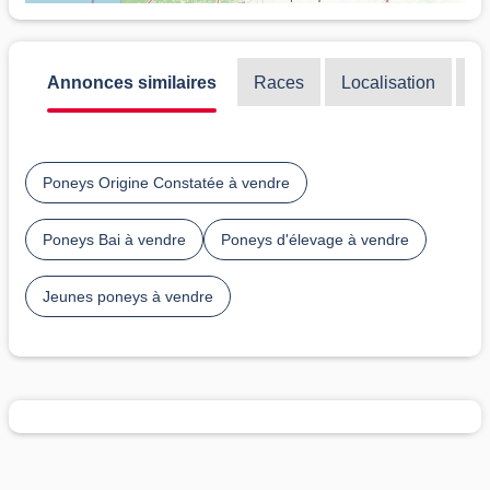
Annonces similaires
Races
Localisation
Di
Poneys Origine Constatée à vendre
Poneys Bai à vendre
Poneys d'élevage à vendre
Jeunes poneys à vendre