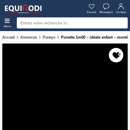
Favoris
Messages
Compte
Menu
Accueil
Annonces
Poneys
Ponette 1m00 – idéale enfant – montée