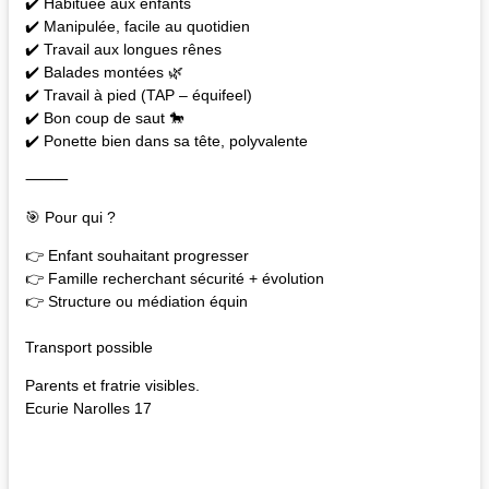
✔️ Habituée aux enfants
✔️ Manipulée, facile au quotidien
✔️ Travail aux longues rênes
✔️ Balades montées 🌿
✔️ Travail à pied (TAP – équifeel)
✔️ Bon coup de saut 🐎
✔️ Ponette bien dans sa tête, polyvalente
⸻
🎯 Pour qui ?
👉 Enfant souhaitant progresser
👉 Famille recherchant sécurité + évolution
👉 Structure ou médiation équin
Transport possible
Parents et fratrie visibles.
Ecurie Narolles 17