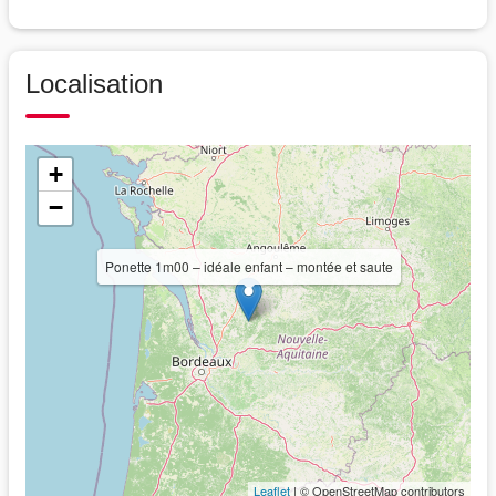
Localisation
+
−
Ponette 1m00 – idéale enfant – montée et saute
Leaflet
| © OpenStreetMap contributors