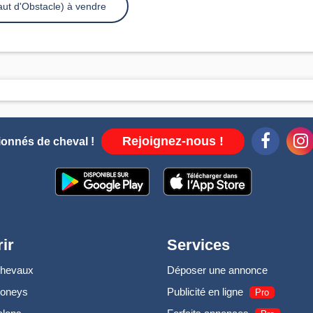
ut d'Obstacle) à vendre
Rejoignez-nous !
ionnés de cheval !
ir
Services
chevaux
Déposer une annonce
poneys
Publicité en ligne
Pro