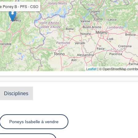
e Poney B - PFS - CSO
Leaflet
| © OpenStreetMap contrib
Disciplines
Poneys Isabelle à vendre