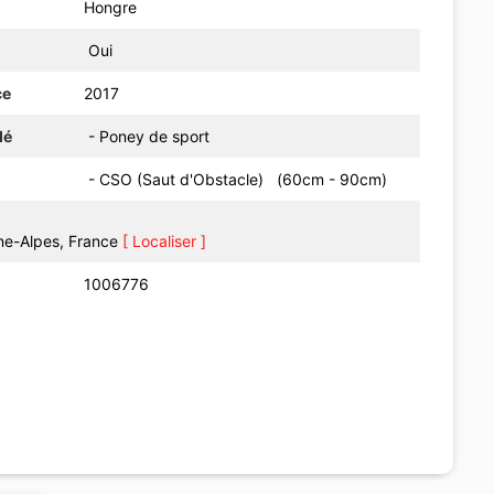
Hongre
Oui
ce
2017
dé
- Poney de sport
- CSO (Saut d'Obstacle) (60cm - 90cm)
ne-Alpes, France
[ Localiser ]
1006776