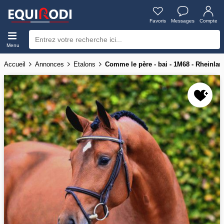
Favoris
Messages
Compte
Menu
Accueil
Annonces
Etalons
Comme le père - bai - 1M68 - Rheinlan