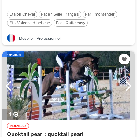
Etalon Cheval
Race :
Selle Français
Par :
montender
Et :
Volcane d hebene
Par :
Quite easy
Moselle
Professionnel
PREMIUM
4
NOUVEAU
Quoktail pearl : quoktail pearl