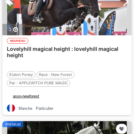
3
NOUVEAU
Lovelyhill magical height : lovelyhill magical
height
Etalon Poney
Race :
New Forest
Par :
APPLEWITCH PURE MAGIC
Et :
YEWTREE ON HIGH (GBR)
asso-newforest
Par :
UNPREDICTABLE OF MAILLARD (GBR
Manche
Particulier
PREMIUM