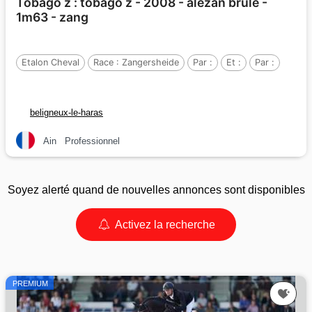
Tobago z : tobago z - 2008 - alezan brule -
1m63 - zang
Etalon Cheval
Race :
Zangersheide
Par :
Et :
Par :
beligneux-le-haras
Ain
Professionnel
Soyez alerté quand de nouvelles annonces sont disponibles
Activez la recherche
PREMIUM