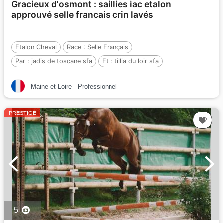
Gracieux d'osmont : saillies iac etalon
approuvé selle francais crin lavés
Etalon Cheval
Race :
Selle Français
Par :
jadis de toscane sfa
Et :
tillia du loir sfa
Par :
jus des fontaines bwp
Maine-et-Loire
Professionnel
PRESTIGE
5