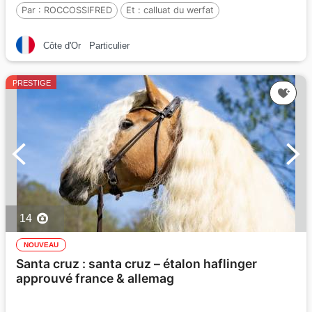
Par :
ROCCOSSIFRED
Et :
calluat du werfat
Par :
cambito vd helle
Côte d'Or
Particulier
PRESTIGE
14
NOUVEAU
Santa cruz : santa cruz – étalon haflinger
approuvé france & allemag