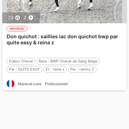
23
2
NOUVEAU
Don quichot : saillies iac don quichot bwp par
quite easy & reina z
Etalon Cheval
Race :
BWP Cheval de Sang Belge
Par :
QUITE EASY
Et :
reina z
Par :
ramiro Z
Maine-et-Loire
Professionnel