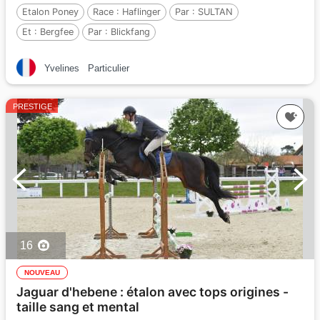
Etalon Poney
Race :
Haflinger
Par :
SULTAN
Et :
Bergfee
Par :
Blickfang
Yvelines
Particulier
PRESTIGE
16
NOUVEAU
Jaguar d'hebene : étalon avec tops origines -
taille sang et mental