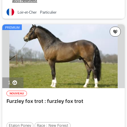
asso-newforest
Loir-et-Cher
Particulier
PREMIUM
1
NOUVEAU
Furzley fox trot : furzley fox trot
Etalon Poney
Race :
New Forest