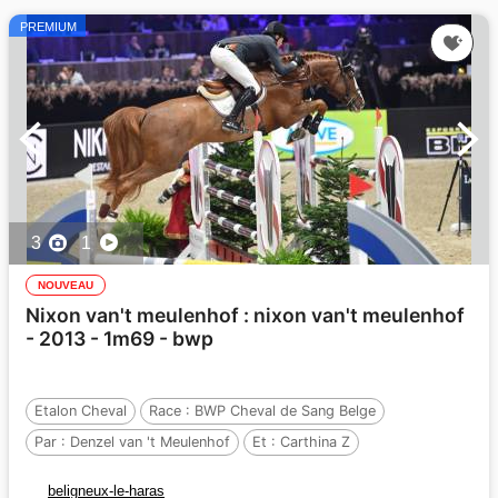
PREMIUM
3
1
NOUVEAU
Nixon van't meulenhof : nixon van't meulenhof
- 2013 - 1m69 - bwp
Etalon Cheval
Race :
BWP Cheval de Sang Belge
Par :
Denzel van 't Meulenhof
Et :
Carthina Z
Par :
Carthago Z
beligneux-le-haras