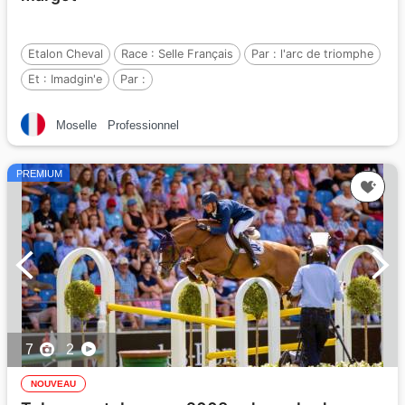
Etalon Cheval
Race :
Selle Français
Par :
l'arc de triomphe
Et :
Imadgin'e
Par :
Moselle
Professionnel
PREMIUM
7
2
NOUVEAU