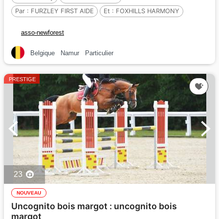
Par :
FURZLEY FIRST AIDE
Et :
FOXHILLS HARMONY
Par :
LUCKINGTON SPORTAID (GBR)
asso-newforest
Belgique
Namur
Particulier
PRESTIGE
23
NOUVEAU
Uncognito bois margot : uncognito bois
margot