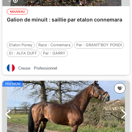
3
NOUVEAU
Galion de minuit : saillie par etalon connemara
Etalon Poney
Race :
Connemara
Par :
GRANIT'BOY PONDI
Et :
ALFA DUFF
Par :
GARRY
Creuse
Professionnel
PREMIUM