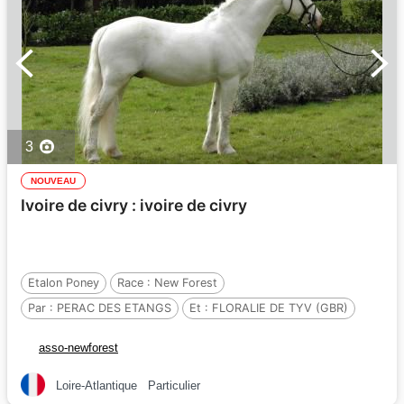
3
NOUVEAU
Ivoire de civry : ivoire de civry
Etalon Poney
Race :
New Forest
Par :
PERAC DES ETANGS
Et :
FLORALIE DE TYV (GBR)
Par :
HILLARY (GBR)
asso-newforest
Loire-Atlantique
Particulier