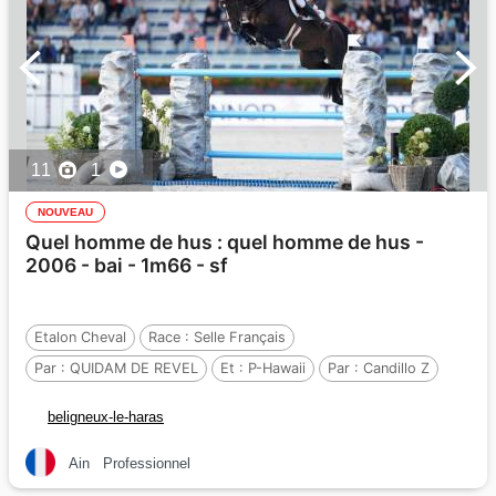
11
1
NOUVEAU
Quel homme de hus : quel homme de hus -
2006 - bai - 1m66 - sf
Etalon Cheval
Race :
Selle Français
Par :
QUIDAM DE REVEL
Et :
P-Hawaii
Par :
Candillo Z
beligneux-le-haras
Ain
Professionnel