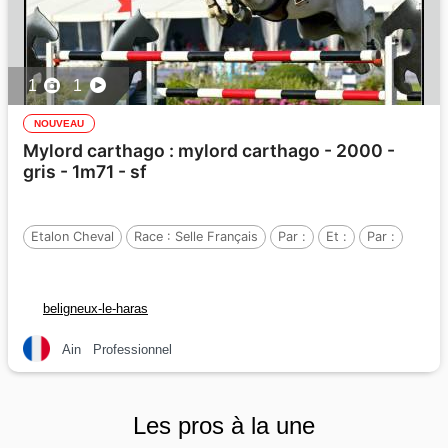
1
1
NOUVEAU
Mylord carthago : mylord carthago - 2000 -
gris - 1m71 - sf
Etalon Cheval
Race :
Selle Français
Par :
Et :
Par :
beligneux-le-haras
Ain
Professionnel
Les pros à la une