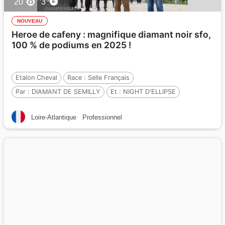
20
3
NOUVEAU
Heroe de cafeny : magnifique diamant noir sfo,
100 % de podiums en 2025 !
Etalon Cheval
Race :
Selle Français
Par :
DIAMANT DE SEMILLY
Et :
NIGHT D'ELLIPSE
Par :
CAUCALIS
Loire-Atlantique
Professionnel