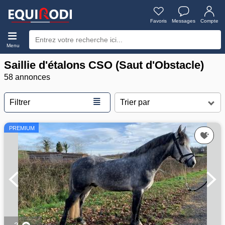
Favoris
Messages
Compte
Menu
Saillie d'étalons CSO (Saut d'Obstacle)
58 annonces
≣
Filtrer
PREMIUM