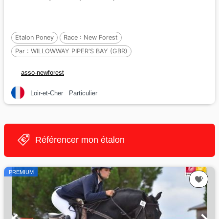
Etalon Poney
Race :
New Forest
Par :
WILLOWWAY PIPER'S BAY (GBR)
Et :
DELICIOUS PEARL
asso-newforest
Par :
LAVENDER STARDUST OF WOOT (GBR
Loir-et-Cher
Particulier
Référencer mon étalon
PREMIUM