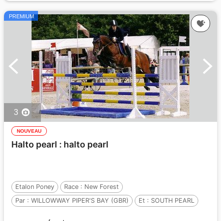
PREMIUM
3
NOUVEAU
Halto pearl : halto pearl
Etalon Poney
Race :
New Forest
Par :
WILLOWWAY PIPER'S BAY (GBR)
Et :
SOUTH PEARL
Par :
LANCERO DU GALION