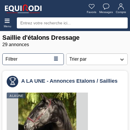
Favoris
Messages
Compte
Menu
Saillie d'étalons Dressage
29 annonces
≣
Filtrer
A LA UNE - Annonces Etalons / Saillies
A LA UNE