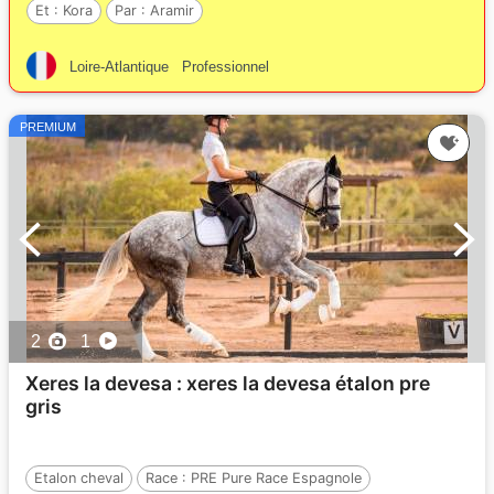
Et :
Kora
Par :
Aramir
Loire-Atlantique
Professionnel
PREMIUM
2
1
Xeres la devesa : xeres la devesa étalon pre
gris
Etalon cheval
Race :
PRE Pure Race Espagnole