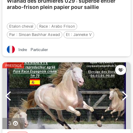
Wlahad des brumières 029 : superbe entier
arabo-frison plein papier pour saillie
Etalon cheval
Race :
Arabo Frison
Par :
Sinoan Bashhar Aswad
Et :
Janneke V
Par :
Ritse 322
Indre
Particulier
PRESTIGE
3