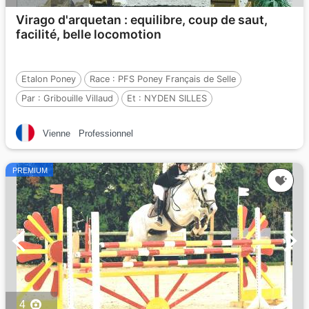
Virago d'arquetan : equilibre, coup de saut,
facilité, belle locomotion
Etalon Poney
Race :
PFS Poney Français de Selle
Par :
Gribouille Villaud
Et :
NYDEN SILLES
Par :
QUIOCO OF SCARPE
Vienne
Professionnel
PREMIUM
4