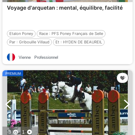
Voyage d'arquetan : mental, équilibre, facilité
Etalon Poney
Race :
PFS Poney Français de Selle
Par :
Gribouille Villaud
Et :
HYDEN DE BEAUREIL
Par :
ALEXANDER DU BLIN
Vienne
Professionnel
PREMIUM
3
1