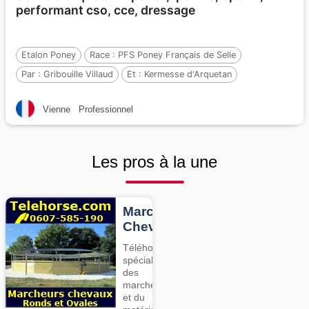
performant cso, cce, dressage
Etalon Poney
Race :
PFS Poney Français de Selle
Par :
Gribouille Villaud
Et :
Kermesse d'Arquetan
Par :
Melery Monarch
Vienne
Professionnel
Les pros à la une
Marcheurs
Chevaux
Téléhorse,
spécialiste
des
marcheurs
et du