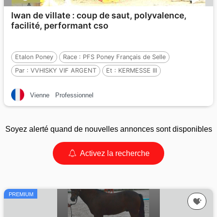
Iwan de villate : coup de saut, polyvalence,
facilité, performant cso
Etalon Poney
Race :
PFS Poney Français de Selle
Par :
VVHISKY VIF ARGENT
Et :
KERMESSE III
Par :
ISLAND EARL (IRL)
Vienne
Professionnel
Soyez alerté quand de nouvelles annonces sont disponibles
Activez la recherche
PREMIUM