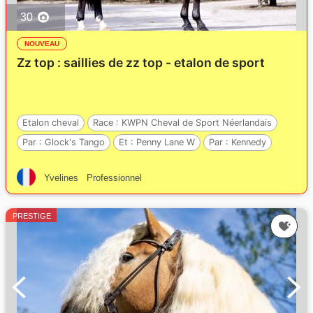
30
NOUVEAU
Zz top : saillies de zz top - etalon de sport
Etalon cheval
Race :
KWPN Cheval de Sport Néerlandais
Par :
Glock's Tango
Et :
Penny Lane W
Par :
Kennedy
Yvelines
Professionnel
PRESTIGE