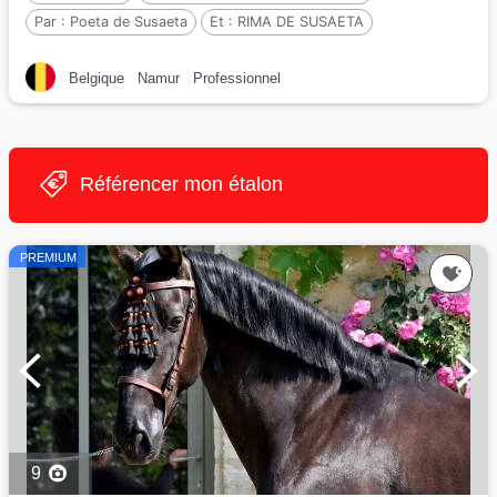
Par :
Poeta de Susaeta
Et :
RIMA DE SUSAETA
Par :
DOBLON-TR
Belgique
Namur
Professionnel
Référencer mon étalon
PREMIUM
9