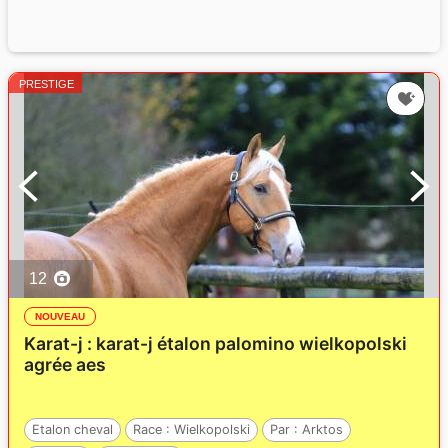
PRESTIGE
12
NOUVEAU
Karat-j : karat-j étalon palomino wielkopolski
agrée aes
Etalon cheval
Race :
Wielkopolski
Par :
Arktos