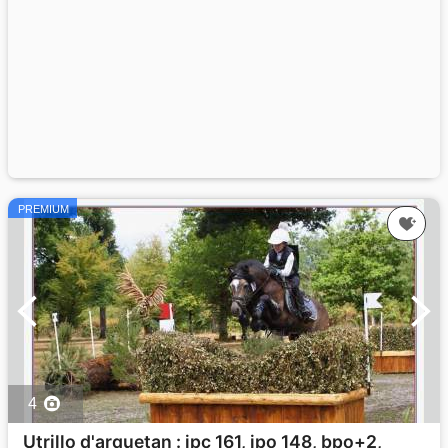
PREMIUM
4
Utrillo d'arquetan : ipc 161, ipo 148, bpo+2,