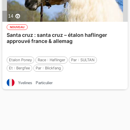
14
NOUVEAU
Santa cruz : santa cruz – étalon haflinger
approuvé france & allemag
Etalon Poney
Race :
Haflinger
Par :
SULTAN
Et :
Bergfee
Par :
Blickfang
Yvelines
Particulier