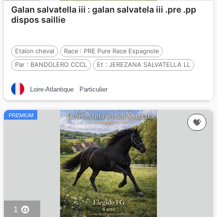
Galan salvatella iii : galan salvatela iii .pre .pp
dispos saillie
Etalon cheval
Race :
PRE Pure Race Espagnole
Par :
BANDOLERO CCCL
Et :
JEREZANA SALVATELLA LL
Par :
JEREZANO LXI
Loire-Atlantique
Particulier
PREMIUM
1