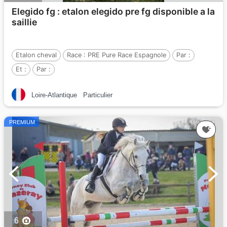
Elegido fg : etalon elegido pre fg disponible a la
saillie
Etalon cheval
Race :
PRE Pure Race Espagnole
Par :
Et :
Par :
Loire-Atlantique
Particulier
PREMIUM
6