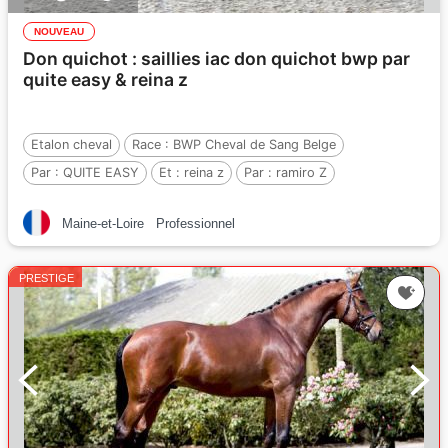
NOUVEAU
Don quichot : saillies iac don quichot bwp par
quite easy & reina z
Etalon cheval
Race :
BWP Cheval de Sang Belge
Par :
QUITE EASY
Et :
reina z
Par :
ramiro Z
Maine-et-Loire
Professionnel
PRESTIGE