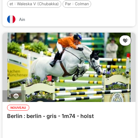
et :
Waleska V (Chubakka)
Par :
Colman
Ain
1
NOUVEAU
Berlin : berlin - gris - 1m74 - holst