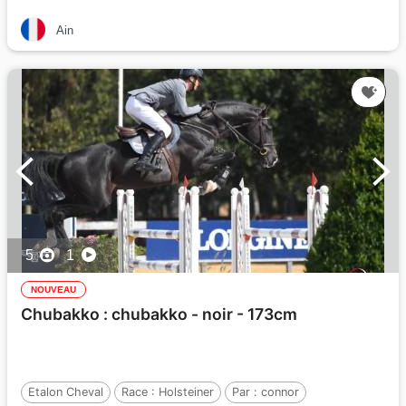
Ain
5
1
NOUVEAU
Chubakko : chubakko - noir - 173cm
Etalon Cheval
Race :
Holsteiner
Par :
connor