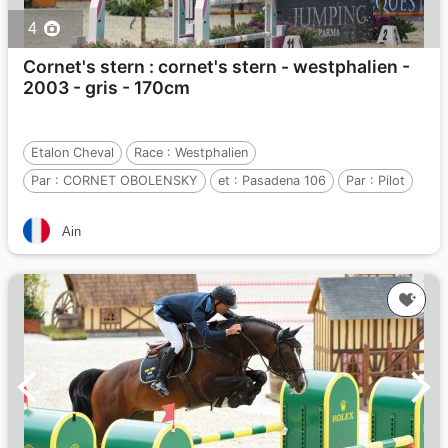
4
Cornet's stern : cornet's stern - westphalien -
2003 - gris - 170cm
Etalon Cheval
Race :
Westphalien
Par :
CORNET OBOLENSKY
et :
Pasadena 106
Par :
Pilot
Ain