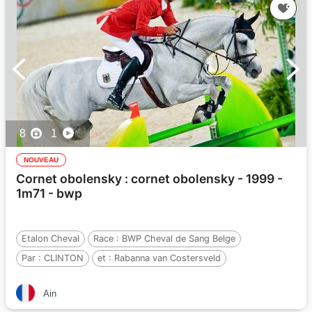
8
1
NOUVEAU
Cornet obolensky : cornet obolensky - 1999 -
1m71 - bwp
Etalon Cheval
Race :
BWP Cheval de Sang Belge
Par :
CLINTON
et :
Rabanna van Costersveld
Par :
Heartbreaker
Ain