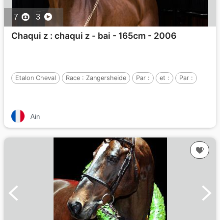
7
3
Chaqui z : chaqui z - bai - 165cm - 2006
Etalon Cheval
Race :
Zangersheide
Par :
et :
Par :
Ain