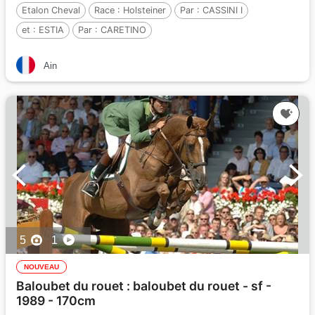
Etalon Cheval
Race :
Holsteiner
Par :
CASSINI I
et :
ESTIA
Par :
CARETINO
Ain
5
1
NOUVEAU
Baloubet du rouet : baloubet du rouet - sf -
1989 - 170cm