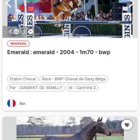
4
1
NOUVEAU
Emerald : emerald - 2004 - 1m70 - bwp
Etalon Cheval
Race :
BWP Cheval de Sang Belge
Par :
DIAMANT DE SEMILLY
et :
Carthina Z
Par :
Carthago Z
Ain