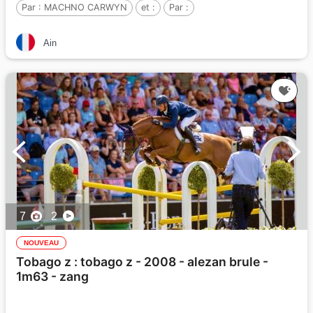
Par :
MACHNO CARWYN
et :
Par :
Ain
7
2
NOUVEAU
Tobago z : tobago z - 2008 - alezan brule -
1m63 - zang