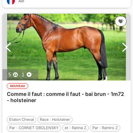
Ain
5
1
NOUVEAU
Comme il faut : comme il faut - bai brun - 1m72
- holsteiner
Etalon Cheval
Race :
Holsteiner
Par :
CORNET OBOLENSKY
et :
Ratina Z
Par :
Ramiro Z