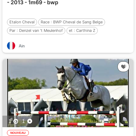
- 2013 - 1m69 - bwp
Etalon Cheval
Race :
BWP Cheval de Sang Belge
Par :
Denzel van 't Meulenhof
et :
Carthina Z
Par :
Carthago Z
Ain
1
1
NOUVEAU