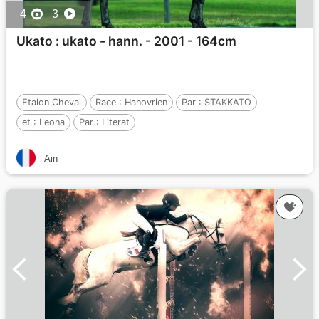
4
3
Ukato : ukato - hann. - 2001 - 164cm
Etalon Cheval
Race :
Hanovrien
Par :
STAKKATO
et :
Leona
Par :
Literat
Ain