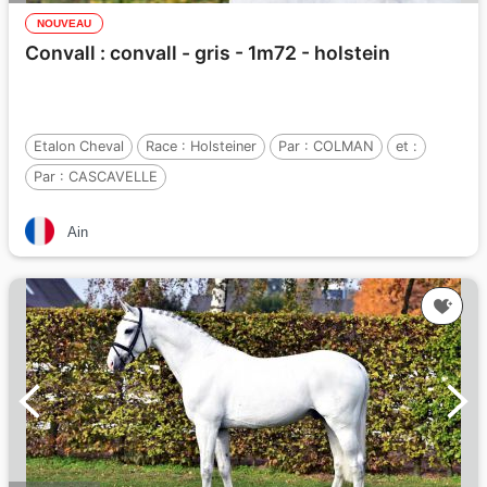
NOUVEAU
Convall : convall - gris - 1m72 - holstein
Etalon Cheval
Race :
Holsteiner
Par :
COLMAN
et :
Par :
CASCAVELLE
Ain