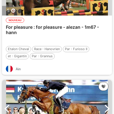
5
NOUVEAU
For pleasure : for pleasure - alezan - 1m67 -
hann
Etalon Cheval
Race :
Hanovrien
Par :
Furioso II
et :
Gigantin
Par :
Grannus
Ain