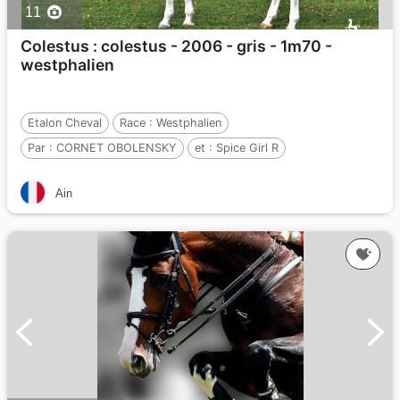
11
Colestus : colestus - 2006 - gris - 1m70 -
westphalien
Etalon Cheval
Race :
Westphalien
Par :
CORNET OBOLENSKY
et :
Spice Girl R
Par :
Stakkato
Ain