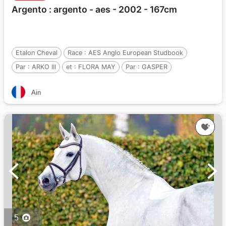
Argento : argento - aes - 2002 - 167cm
Etalon Cheval
Race :
AES Anglo European Studbook
Par :
ARKO III
et :
FLORA MAY
Par :
GASPER
Ain
5