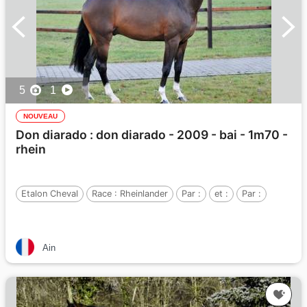
5
1
NOUVEAU
Don diarado : don diarado - 2009 - bai - 1m70 -
rhein
Etalon Cheval
Race :
Rheinlander
Par :
et :
Par :
Ain