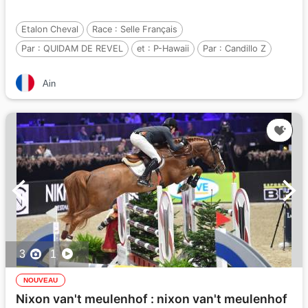
Etalon Cheval
Race :
Selle Français
Par :
QUIDAM DE REVEL
et :
P-Hawaii
Par :
Candillo Z
Ain
3
1
NOUVEAU
Nixon van't meulenhof : nixon van't meulenhof