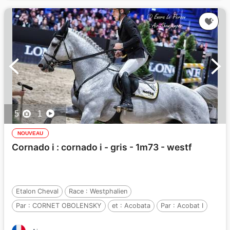
5
1
NOUVEAU
Cornado i : cornado i - gris - 1m73 - westf
Etalon Cheval
Race :
Westphalien
Par :
CORNET OBOLENSKY
et :
Acobata
Par :
Acobat I