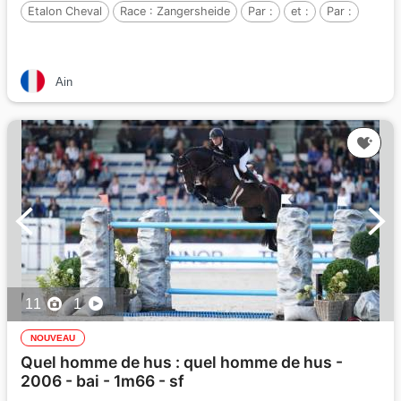
Etalon Cheval
Race :
Zangersheide
Par :
et :
Par :
Ain
11
1
NOUVEAU
Quel homme de hus : quel homme de hus -
2006 - bai - 1m66 - sf