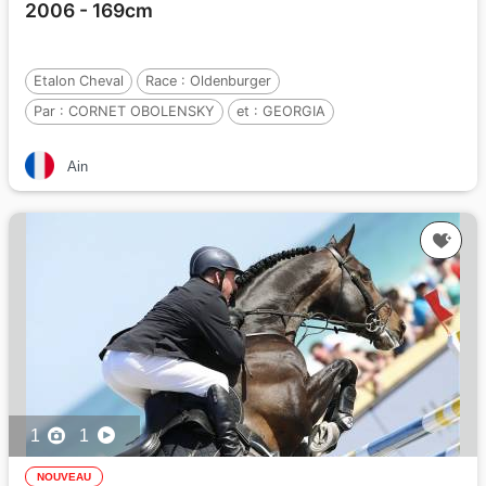
2006 - 169cm
Etalon Cheval
Race :
Oldenburger
Par :
CORNET OBOLENSKY
et :
GEORGIA
Par :
CONTINUE
Ain
1
1
NOUVEAU