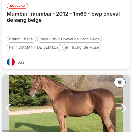
NOUVEAU
Mumbai : mumbai - 2012 - 1m69 - bwp cheval
de sang belge
Etalon Cheval
Race :
BWP Cheval de Sang Belge
Par :
DIAMANT DE SEMILLY
et :
Ischgl de Muze
Par :
Nabab de Reve
Ain