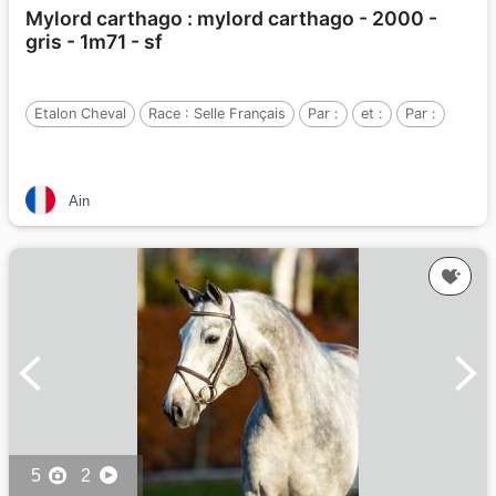
Mylord carthago : mylord carthago - 2000 -
gris - 1m71 - sf
Etalon Cheval
Race :
Selle Français
Par :
et :
Par :
Ain
5
2