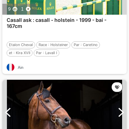
9
1
Casall ask : casall - holstein - 1999 - bai -
167cm
Etalon Cheval
Race :
Holsteiner
Par :
Caretino
et :
Kira XVII
Par :
Lavall I
Ain