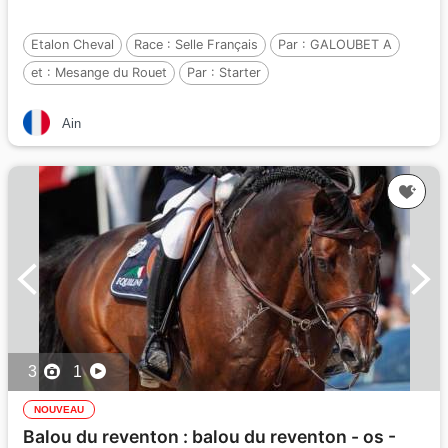
Etalon Cheval
Race :
Selle Français
Par :
GALOUBET A
et :
Mesange du Rouet
Par :
Starter
Ain
3
1
NOUVEAU
Balou du reventon : balou du reventon - os -