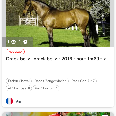
1
1
NOUVEAU
Crack bel z : crack bel z - 2016 - bai - 1m69 - z
Etalon Cheval
Race :
Zangersheide
Par :
Con Air 7
et :
La Toya III
Par :
Fortuin Z
Ain