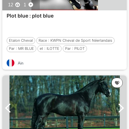
12
1
Plot blue : plot blue
Etalon Cheval
Race :
KWPN Cheval de Sport Néerlandais
Par :
MR BLUE
et :
ILOTTE
Par :
PILOT
Ain