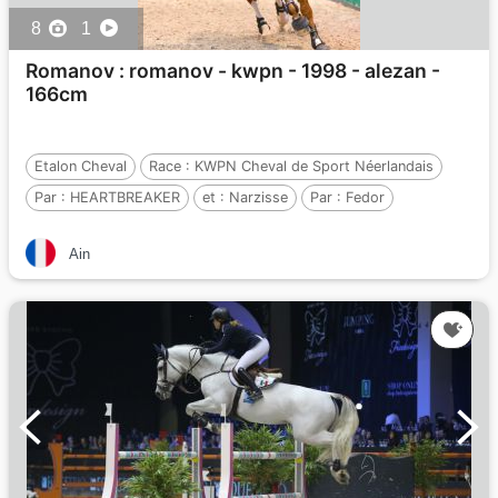
8
1
Romanov : romanov - kwpn - 1998 - alezan -
166cm
Etalon Cheval
Race :
KWPN Cheval de Sport Néerlandais
Par :
HEARTBREAKER
et :
Narzisse
Par :
Fedor
Ain