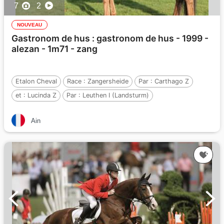
7
2
NOUVEAU
Gastronom de hus : gastronom de hus - 1999 -
alezan - 1m71 - zang
Etalon Cheval
Race :
Zangersheide
Par :
Carthago Z
et :
Lucinda Z
Par :
Leuthen I (Landsturm)
Ain