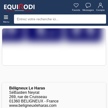
Favoris
Messages
Compte
Menu
Béligneux Le Haras
SéBastien Neyrat
269, rue de Cruisseau
01360 BELIGNEUX - France
www.beligneuxleharas.com