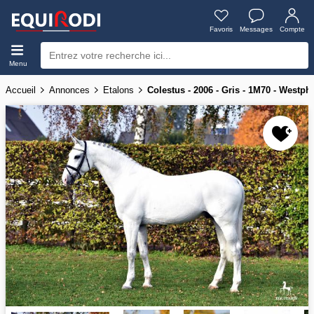
Favoris
Messages
Compte
Menu
Accueil
Annonces
Etalons
Colestus - 2006 - Gris - 1M70 - Westph