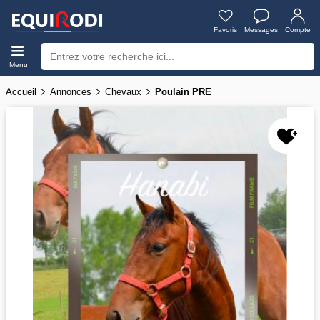
Favoris
Messages
Compte
Menu
Accueil
Annonces
Chevaux
Poulain PRE