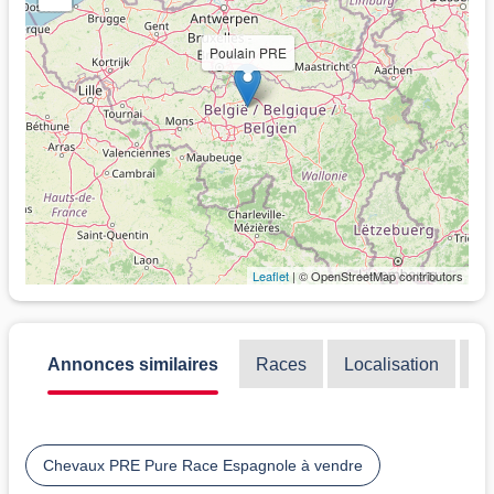
Poulain PRE
Leaflet
| © OpenStreetMap contributors
Annonces similaires
Races
Localisation
Di
Chevaux PRE Pure Race Espagnole à vendre