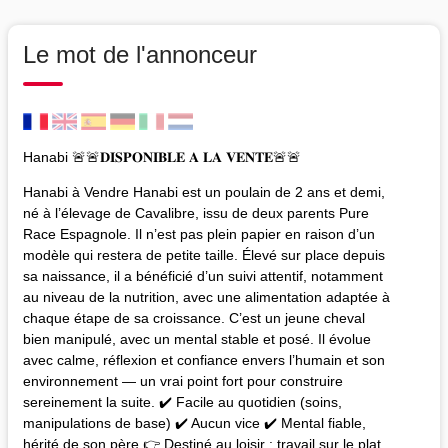
Le mot de l'annonceur
Hanabi 🚨🚨𝐃𝐈𝐒𝐏𝐎𝐍𝐈𝐁𝐋𝐄 𝐀 𝐋𝐀 𝐕𝐄𝐍𝐓𝐄🚨🚨
Hanabi à Vendre Hanabi est un poulain de 2 ans et demi,
né à l’élevage de Cavalibre, issu de deux parents Pure
Race Espagnole. Il n’est pas plein papier en raison d’un
modèle qui restera de petite taille. Élevé sur place depuis
sa naissance, il a bénéficié d’un suivi attentif, notamment
au niveau de la nutrition, avec une alimentation adaptée à
chaque étape de sa croissance. C’est un jeune cheval
bien manipulé, avec un mental stable et posé. Il évolue
avec calme, réflexion et confiance envers l’humain et son
environnement — un vrai point fort pour construire
sereinement la suite. ✔️ Facile au quotidien (soins,
manipulations de base) ✔️ Aucun vice ✔️ Mental fiable,
hérité de son père 👉 Destiné au loisir : travail sur le plat