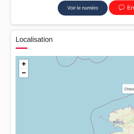
En
Voir le numéro
Localisation
+
−
Cheva