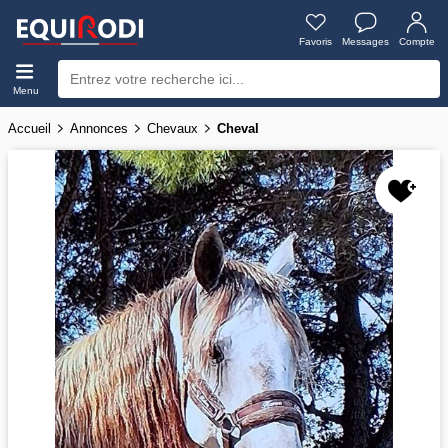
Favoris
Messages
Compte
Menu
Accueil
Annonces
Chevaux
Cheval