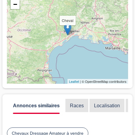
−
Cheval
Leaflet
| © OpenStreetMap contributors
Annonces similaires
Races
Localisation
Di
Chevaux Dressage Amateur à vendre