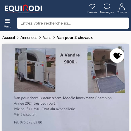
Favoris
Messages
Compte
Menu
Accueil
Annonces
Vans
Van pour 2 chevaux