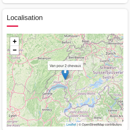
Localisation
+
−
Van pour 2 chevaux
Leaflet
| © OpenStreetMap contributors