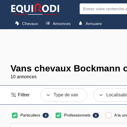
Chevaux
Annonces
Annuaire
Vans chevaux Bockmann o
10 annonces
Filtrer
Type de van
Localisati
Particuliers
Professionnels
A la un
4
6