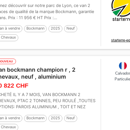
nez découvrir sur notre parc de Lyon, ce van 2
aces de qualité de la marque Bockmann, garantie
ans. Prix : 11 956 € HT Prix :...
an à vendre
Bockmann
2025
Neuf
 Chevaux
starterre-e
NOUVEAU
an bockmann champion r , 2
Calvado
hevaux, neuf , aluminium
Particulie
0 822 CHF
HETÉ IL Y A 7 MOIS, VAN BOCKMANN 2
HEVAUX, PTAC 2 TONNES, PEU ROULÉ ,TOUTES
TIONS: PAROIS ALUMINIUM , TOIT ET NEZ
LYESTER , PLANCHER ,...
an à vendre
Bockmann
2025
Neuf
 Chevaux