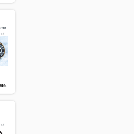
arne
nel
-gpo
nel