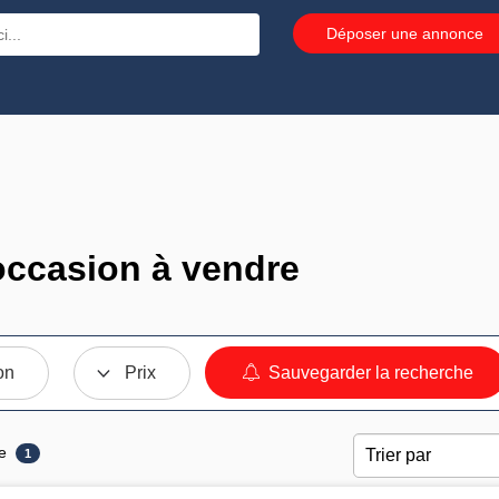
Déposer une annonce
ccasion à vendre
on
Prix
Sauvegarder la recherche
e
1