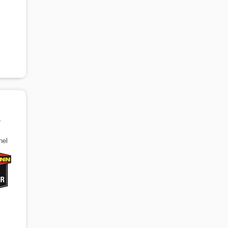
e
nel