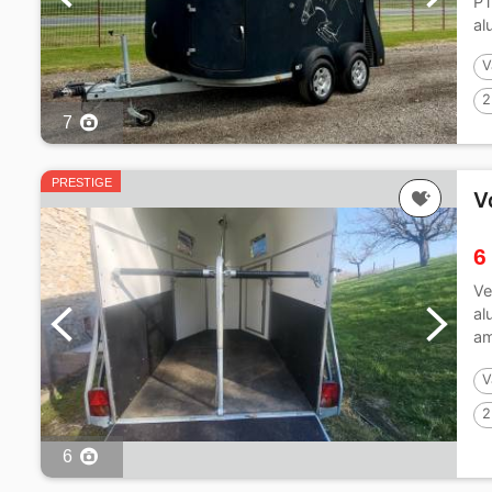
PT
al
V
2
7
PRESTIGE
V
6
Ve
al
am
,...
V
2
6