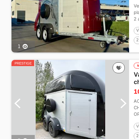
Ve
pl
2 
V
2
1
PRESTIGE
V
c
1
AC
C
OP
PO
V
2