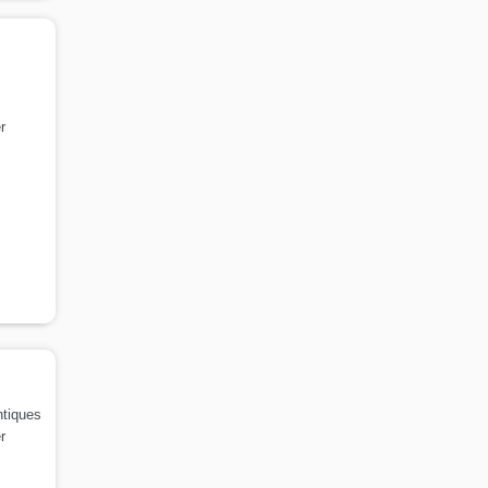
r
ntiques
r