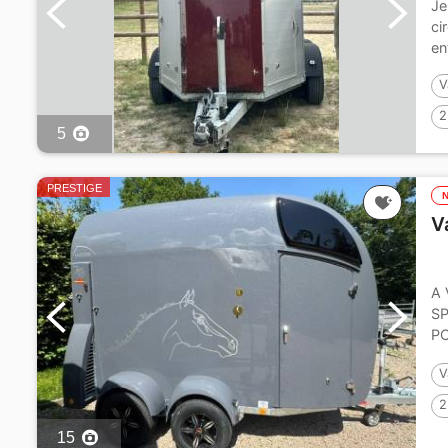
Je
ci
en
V
2
5
PRESTIGE
V
A
S
PO
kg
V
2
15