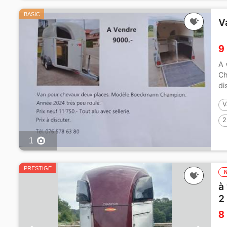
BASIC
V
9
A 
Ch
di
V
2
1
PRESTIGE
à
2
8