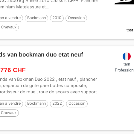
AC 2400 kg Année 2010 Châssis CFF+ Plancher
uminium Matelassure et...
an à vendre
Bockmann
2010
Occasion
 Chevaux
tbst
ds van bockman duo etat neuf
tarn
 776 CHF
Profession
nds van Bokman Duo 2022 , etat neuf , plancher
u, separtion de grille pare bottes composite,
ortisseur de roue , roue de scours avec support
an à vendre
Bockmann
2022
Occasion
 Chevaux