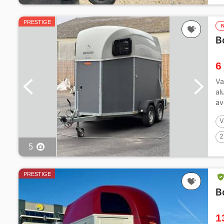
PRESTIGE
B
6
Va
al
av
V
2
5
PRESTIGE
B
1