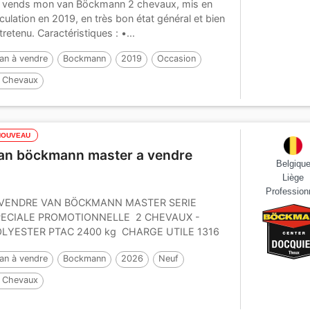
 vends mon van Böckmann 2 chevaux, mis en
rculation en 2019, en très bon état général et bien
tretenu. Caractéristiques : •...
an à vendre
Bockmann
2019
Occasion
 Chevaux
NOUVEAU
an böckmann master a vendre
Belgiqu
Liège
Profession
 VENDRE VAN BÖCKMANN MASTER SERIE
PECIALE PROMOTIONNELLE 2 CHEVAUX -
LYESTER PTAC 2400 kg CHARGE UTILE 1316
 CHASSIS WCF+ AVEC...
an à vendre
Bockmann
2026
Neuf
 Chevaux