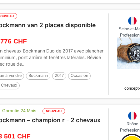
NOUVEAU
ockmann van 2 places disponible
Seine-et-M
Profession
 776 CHF
n chevaux Bockmann Duo de 2017 avec plancher
uminium, pont arrière et fenêtres latérales. Révisé
ec roue de...
an à vendre
Bockmann
2017
Occasion
 Chevaux
concept
Garantie 24 Mois
NOUVEAU
ockmann – champion r - 2 chevaux
Rhône
Profession
3 501 CHF