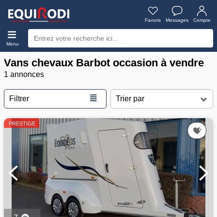
Favoris
Messages
Compte
Menu
Vans chevaux Barbot occasion à vendre
1 annonces
≣
Filtrer
PRESTIGE